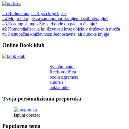
#5 Biblioterapija - Riječi koje liječe
#4 Mogu li knjige za samopomoć zamijeniti psihoterapiju?
#3 Reading slump - Što kad dođe do pada u čitanju?
#2 Komercijalizacija književnosti kroz objektiv društvenih mreža
#1 Pristupačna književnost: Jednostavne, ali duboke knjige
Online Book klub
Sveobuhvatni
Reels vodič za
bookstagramere,
autore i
nakladnike
Tvoja personalizirana preporuka
Ispuni obrazac
Popularna tema