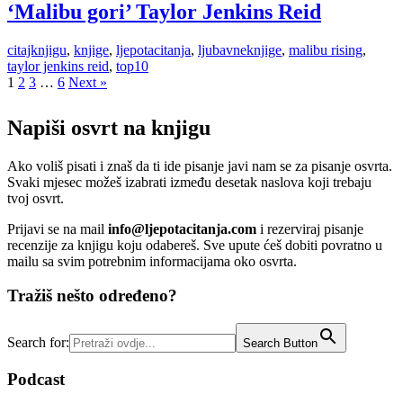
‘Malibu gori’ Taylor Jenkins Reid
citajknjigu
,
knjige
,
ljepotacitanja
,
ljubavneknjige
,
malibu rising
,
taylor jenkins reid
,
top10
1
2
3
…
6
Next »
Napiši osvrt na knjigu
Ako voliš pisati i znaš da ti ide pisanje javi nam se za pisanje osvrta.
Svaki mjesec možeš izabrati između desetak naslova koji trebaju
tvoj osvrt.
Prijavi se na mail
info@ljepotacitanja.com
i rezerviraj pisanje
recenzije za knjigu koju odabereš. Sve upute ćeš dobiti povratno u
mailu sa svim potrebnim informacijama oko osvrta.
Tražiš nešto određeno?
Search for:
Search Button
Podcast