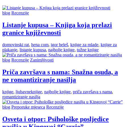
blog
Recenzije
Listanje kupusa – Knjiga koja prelazi
granice književnosti
domovinski rat
,
hena com
,
igor beleš
,
knjige za mlade
,
knjige za
plakanje
,
listanje kupusa
,
najbolje knjige
,
tužne knjige
blog
Recenzije
Zanimljivosti
Priča završava s nama: Snažna osuda, a
ne romantiziranje nasilja
knjige
,
ljubavneknjige
,
najbolje knjige
,
priča završava s nama
,
romantiziranje nasilja
blog
Preporuke mjeseca
Recenzije
Osveta i otpor: Psihološke posljedice
nasilja u Kingovoj “Carrie”