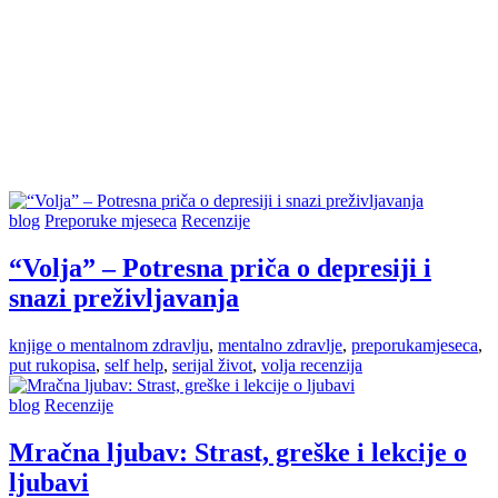
blog
Preporuke mjeseca
Recenzije
“Volja” – Potresna priča o depresiji i
snazi preživljavanja
knjige o mentalnom zdravlju
,
mentalno zdravlje
,
preporukamjeseca
,
put rukopisa
,
self help
,
serijal život
,
volja recenzija
blog
Recenzije
Mračna ljubav: Strast, greške i lekcije o
ljubavi