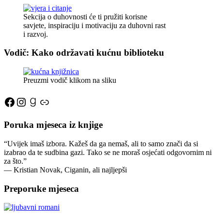
Sekcija o duhovnosti će ti pružiti korisne
savjete, inspiraciju i motivaciju za duhovni rast
i razvoj.
Vodič: Kako održavati kućnu biblioteku
Preuzmi vodič klikom na sliku
Facebook
Instagram
Goodreads
Link
Poruka mjeseca iz knjige
“Uvijek imaš izbora. Kažeš da ga nemaš, ali to samo znači da si
izabrao da te sudbina gazi. Tako se ne moraš osjećati odgovornim ni
za što.”
―
Kristian Novak,
Ciganin, ali najljepši
Preporuke mjeseca