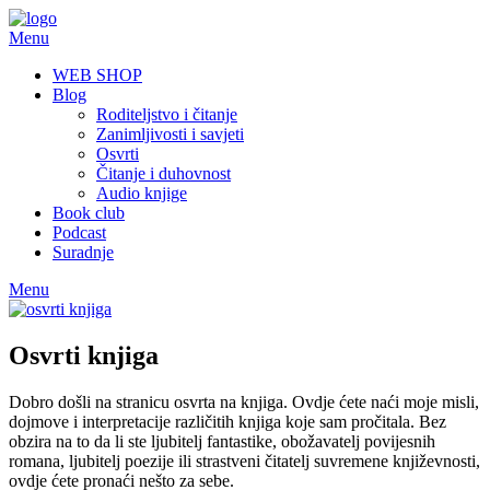
Skip
to
Menu
content
WEB SHOP
Blog
Roditeljstvo i čitanje
Zanimljivosti i savjeti
Osvrti
Čitanje i duhovnost
Audio knjige
Book club
Podcast
Suradnje
Menu
Osvrti knjiga
Dobro došli na stranicu osvrta na knjiga. Ovdje ćete naći moje misli,
dojmove i interpretacije različitih knjiga koje sam pročitala. Bez
obzira na to da li ste ljubitelj fantastike, obožavatelj povijesnih
romana, ljubitelj poezije ili strastveni čitatelj suvremene književnosti,
ovdje ćete pronaći nešto za sebe.