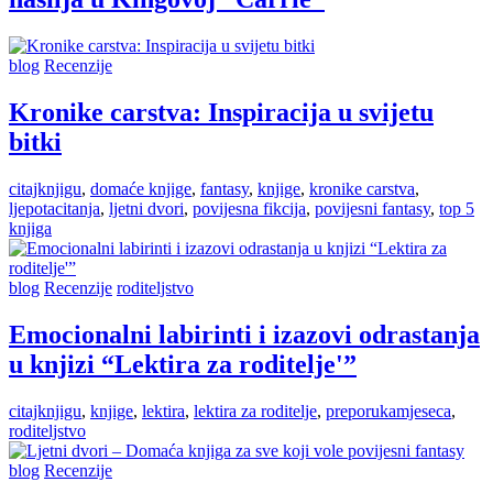
blog
Recenzije
Kronike carstva: Inspiracija u svijetu
bitki
citajknjigu
,
domaće knjige
,
fantasy
,
knjige
,
kronike carstva
,
ljepotacitanja
,
ljetni dvori
,
povijesna fikcija
,
povijesni fantasy
,
top 5
knjiga
blog
Recenzije
roditeljstvo
Emocionalni labirinti i izazovi odrastanja
u knjizi “Lektira za roditelje'”
citajknjigu
,
knjige
,
lektira
,
lektira za roditelje
,
preporukamjeseca
,
roditeljstvo
blog
Recenzije