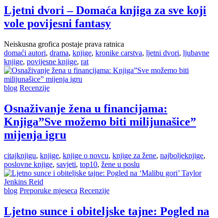
Ljetni dvori – Domaća knjiga za sve koji
vole povijesni fantasy
Neiskusna grofica postaje prava ratnica
domaći autori
,
drama
,
knjige
,
kronike carstva
,
ljetni dvori
,
ljubavne
knjige
,
povijesne knjige
,
rat
blog
Recenzije
Osnaživanje žena u financijama:
Knjiga”Sve možemo biti milijunašice”
mijenja igru
citajknjigu
,
knjige
,
knjige o novcu
,
knjige za žene
,
najboljeknjige
,
poslovne knjige
,
savjeti
,
top10
,
žene u poslu
blog
Preporuke mjeseca
Recenzije
Ljetno sunce i obiteljske tajne: Pogled na