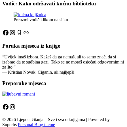
Vodič: Kako održavati kućnu biblioteku
Preuzmi vodič klikom na sliku
Facebook
Instagram
Goodreads
Link
Poruka mjeseca iz knjige
“Uvijek imaš izbora. Kažeš da ga nemaš, ali to samo znači da si
izabrao da te sudbina gazi. Tako se ne moraš osjećati odgovornim ni
za što.”
―
Kristian Novak,
Ciganin, ali najljepši
Preporuke mjeseca
Facebook
Instagram
© 2026 Ljepota čitanja – Sve i sva o knjigama
| Powered by
Superbs
Personal Blog theme