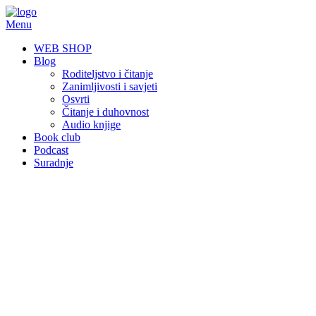
Skip
to
Menu
content
WEB SHOP
Blog
Roditeljstvo i čitanje
Zanimljivosti i savjeti
Osvrti
Čitanje i duhovnost
Audio knjige
Book club
Podcast
Suradnje