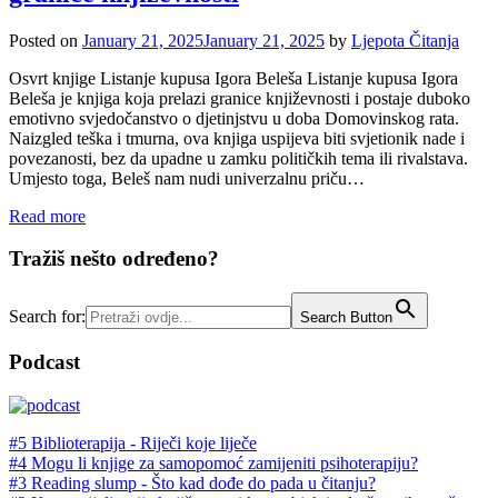
Posted on
January 21, 2025
January 21, 2025
by
Ljepota Čitanja
Osvrt knjige Listanje kupusa Igora Beleša Listanje kupusa Igora
Beleša je knjiga koja prelazi granice književnosti i postaje duboko
emotivno svjedočanstvo o djetinjstvu u doba Domovinskog rata.
Naizgled teška i tmurna, ova knjiga uspijeva biti svjetionik nade i
povezanosti, bez da upadne u zamku političkih tema ili rivalstava.
Umjesto toga, Beleš nam nudi univerzalnu priču…
Read more
Tražiš nešto određeno?
Search for:
Search Button
Podcast
#5 Biblioterapija - Riječi koje liječe
#4 Mogu li knjige za samopomoć zamijeniti psihoterapiju?
#3 Reading slump - Što kad dođe do pada u čitanju?