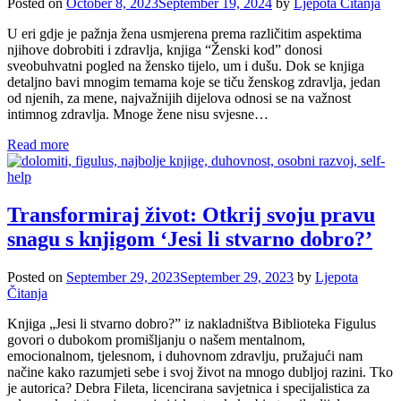
Posted on
October 8, 2023
September 19, 2024
by
Ljepota Čitanja
U eri gdje je pažnja žena usmjerena prema različitim aspektima
njihove dobrobiti i zdravlja, knjiga “Ženski kod” donosi
sveobuhvatni pogled na žensko tijelo, um i dušu. Dok se knjiga
detaljno bavi mnogim temama koje se tiču ženskog zdravlja, jedan
od njenih, za mene, najvažnijih dijelova odnosi se na važnost
intimnog zdravlja. Mnoge žene nisu svjesne…
Read more
Transformiraj život: Otkrij svoju pravu
snagu s knjigom ‘Jesi li stvarno dobro?’
Posted on
September 29, 2023
September 29, 2023
by
Ljepota
Čitanja
Knjiga „Jesi li stvarno dobro?” iz nakladništva Biblioteka Figulus
govori o dubokom promišljanju o našem mentalnom,
emocionalnom, tjelesnom, i duhovnom zdravlju, pružajući nam
načine kako razumjeti sebe i svoj život na mnogo dubljoj razini. Tko
je autorica? Debra Fileta, licencirana savjetnica i specijalistica za