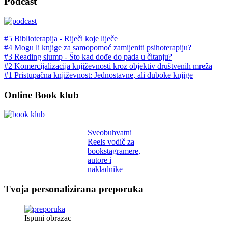
Podcast
#5 Biblioterapija - Riječi koje liječe
#4 Mogu li knjige za samopomoć zamijeniti psihoterapiju?
#3 Reading slump - Što kad dođe do pada u čitanju?
#2 Komercijalizacija književnosti kroz objektiv društvenih mreža
#1 Pristupačna književnost: Jednostavne, ali duboke knjige
Online Book klub
Sveobuhvatni
Reels vodič za
bookstagramere,
autore i
nakladnike
Tvoja personalizirana preporuka
Ispuni obrazac