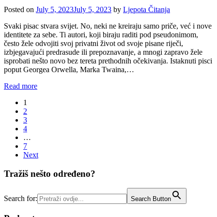
Posted on
July 5, 2023
July 5, 2023
by
Ljepota Čitanja
Svaki pisac stvara svijet. No, neki ne kreiraju samo priče, već i nove
identitete za sebe. Ti autori, koji biraju raditi pod pseudonimom,
često žele odvojiti svoj privatni život od svoje pisane riječi,
izbjegavajući predrasude ili prepoznavanje, a mnogi zapravo žele
isprobati nešto novo bez tereta prethodnih očekivanja. Istaknuti pisci
poput Georgea Orwella, Marka Twaina,…
Read more
Posts
1
2
pagination
3
4
…
7
Next
Tražiš nešto određeno?
Search for:
Search Button