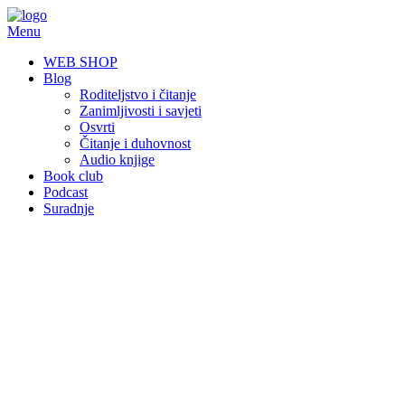
Skip
to
Menu
content
WEB SHOP
Blog
Roditeljstvo i čitanje
Zanimljivosti i savjeti
Osvrti
Čitanje i duhovnost
Audio knjige
Book club
Podcast
Suradnje