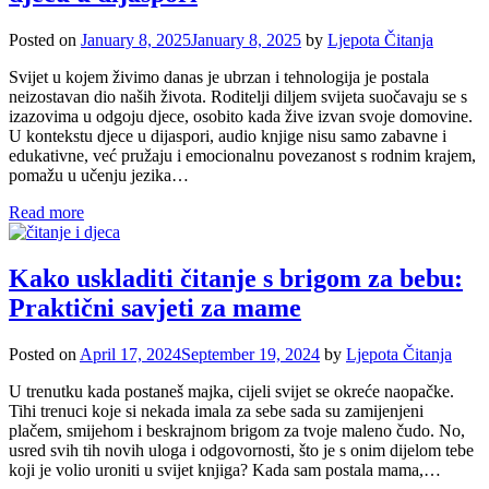
Posted on
January 8, 2025
January 8, 2025
by
Ljepota Čitanja
Svijet u kojem živimo danas je ubrzan i tehnologija je postala
neizostavan dio naših života. Roditelji diljem svijeta suočavaju se s
izazovima u odgoju djece, osobito kada žive izvan svoje domovine.
U kontekstu djece u dijaspori, audio knjige nisu samo zabavne i
edukativne, već pružaju i emocionalnu povezanost s rodnim krajem,
pomažu u učenju jezika…
Read more
Kako uskladiti čitanje s brigom za bebu:
Praktični savjeti za mame
Posted on
April 17, 2024
September 19, 2024
by
Ljepota Čitanja
U trenutku kada postaneš majka, cijeli svijet se okreće naopačke.
Tihi trenuci koje si nekada imala za sebe sada su zamijenjeni
plačem, smijehom i beskrajnom brigom za tvoje maleno čudo. No,
usred svih tih novih uloga i odgovornosti, što je s onim dijelom tebe
koji je volio uroniti u svijet knjiga? Kada sam postala mama,…