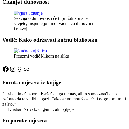
Čitanje i duhovnost
Sekcija o duhovnosti će ti pružiti korisne
savjete, inspiraciju i motivaciju za duhovni rast
i razvoj.
Vodič: Kako održavati kućnu biblioteku
Preuzmi vodič klikom na sliku
Facebook
Instagram
Goodreads
Link
Poruka mjeseca iz knjige
“Uvijek imaš izbora. Kažeš da ga nemaš, ali to samo znači da si
izabrao da te sudbina gazi. Tako se ne moraš osjećati odgovornim ni
za što.”
―
Kristian Novak,
Ciganin, ali najljepši
Preporuke mjeseca