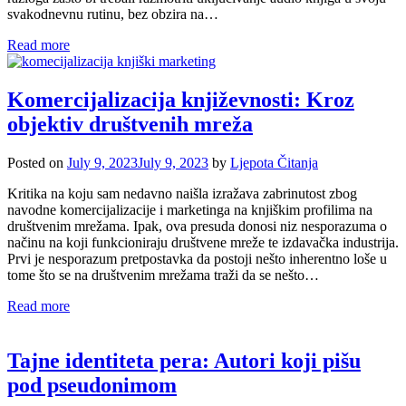
svakodnevnu rutinu, bez obzira na…
Read more
Komercijalizacija književnosti: Kroz
objektiv društvenih mreža
Posted on
July 9, 2023
July 9, 2023
by
Ljepota Čitanja
Kritika na koju sam nedavno naišla izražava zabrinutost zbog
navodne komercijalizacije i marketinga na knjiškim profilima na
društvenim mrežama. Ipak, ova presuda donosi niz nesporazuma o
načinu na koji funkcioniraju društvene mreže te izdavačka industrija.
Prvi je nesporazum pretpostavka da postoji nešto inherentno loše u
tome što se na društvenim mrežama traži da se nešto…
Read more
Tajne identiteta pera: Autori koji pišu
pod pseudonimom