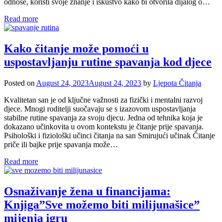
odnose, koristi svoje znanje i iskustvo kako bi otvorila dijalog o…
Read more
Kako čitanje može pomoći u
uspostavljanju rutine spavanja kod djece
Posted on
August 24, 2023
August 24, 2023
by
Ljepota Čitanja
Kvalitetan san je od ključne važnosti za fizički i mentalni razvoj
djece. Mnogi roditelji suočavaju se s izazovom uspostavljanja
stabilne rutine spavanja za svoju djecu. Jedna od tehnika koja je
dokazano učinkovita u ovom kontekstu je čitanje prije spavanja.
Psihološki i fiziološki učinci čitanja na san Smirujući učinak Čitanje
priče ili bajke prije spavanja može…
Read more
Osnaživanje žena u financijama:
Knjiga”Sve možemo biti milijunašice”
mijenja igru