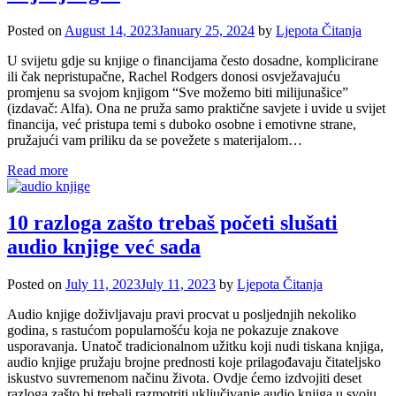
Posted on
August 14, 2023
January 25, 2024
by
Ljepota Čitanja
U svijetu gdje su knjige o financijama često dosadne, komplicirane
ili čak nepristupačne, Rachel Rodgers donosi osvježavajuću
promjenu sa svojom knjigom “Sve možemo biti milijunašice”
(izdavač: Alfa). Ona ne pruža samo praktične savjete i uvide u svijet
financija, već pristupa temi s duboko osobne i emotivne strane,
pružajući vam priliku da se povežete s materijalom…
Read more
10 razloga zašto trebaš početi slušati
audio knjige već sada
Posted on
July 11, 2023
July 11, 2023
by
Ljepota Čitanja
Audio knjige doživljavaju pravi procvat u posljednjih nekoliko
godina, s rastućom popularnošću koja ne pokazuje znakove
usporavanja. Unatoč tradicionalnom užitku koji nudi tiskana knjiga,
audio knjige pružaju brojne prednosti koje prilagođavaju čitateljsko
iskustvo suvremenom načinu života. Ovdje ćemo izdvojiti deset
razloga zašto bi trebali razmotriti uključivanje audio knjiga u svoju