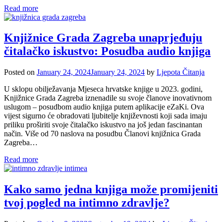
Read more
Knjižnice Grada Zagreba unaprjeđuju
čitalačko iskustvo: Posudba audio knjiga
Posted on
January 24, 2024
January 24, 2024
by
Ljepota Čitanja
U sklopu obilježavanja Mjeseca hrvatske knjige u 2023. godini,
Knjižnice Grada Zagreba iznenadile su svoje članove inovativnom
uslugom – posudbom audio knjiga putem aplikacije eZaKi. Ova
vijest sigurno će obradovati ljubitelje književnosti koji sada imaju
priliku proširiti svoje čitalačko iskustvo na još jedan fascinantan
način. Više od 70 naslova na posudbu Članovi knjižnica Grada
Zagreba…
Read more
Kako samo jedna knjiga može promijeniti
tvoj pogled na intimno zdravlje?