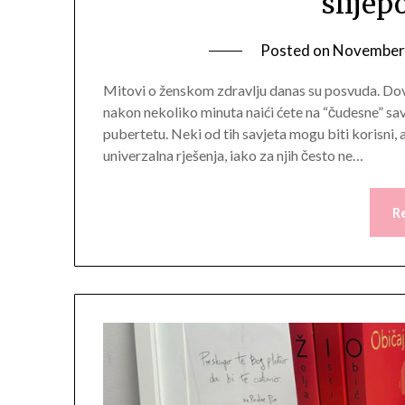
slijep
Posted on
November 
Mitovi o ženskom zdravlju danas su posvuda. Dovo
nakon nekoliko minuta naići ćete na “čudesne” sav
pubertetu. Neki od tih savjeta mogu biti korisni,
univerzalna rješenja, iako za njih često ne…
R