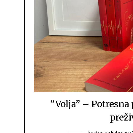
“Volja” – Potresna p
preži
Posted on
February 