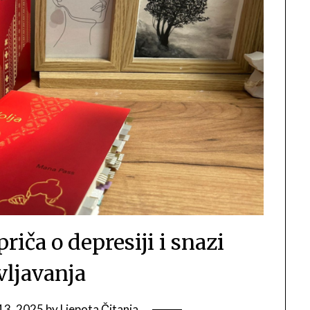
riča o depresiji i snazi
vljavanja
13, 2025
by
Ljepota Čitanja