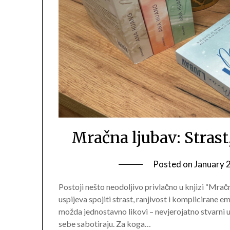
Mračna ljubav: Strast,
Posted on
January 
Postoji nešto neodoljivo privlačno u knjizi “Mrač
uspijeva spojiti strast, ranjivost i komplicirane e
možda jednostavno likovi – nevjerojatno stvarni u 
sebe sabotiraju. Za koga…