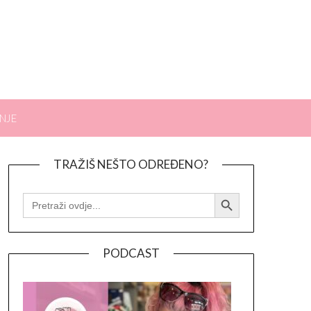
NJE
TRAŽIŠ NEŠTO ODREĐENO?
Search Button
SEARCH
FOR:
PODCAST