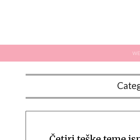
WE
Cate
Četiri teške teme i