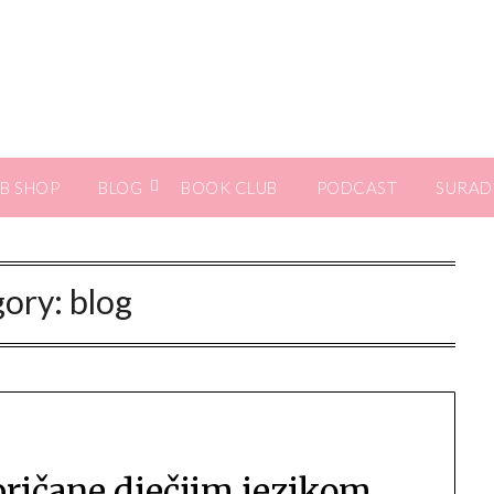
B SHOP
BLOG
BOOK CLUB
PODCAST
SURAD
gory:
blog
spričane dječjim jezikom