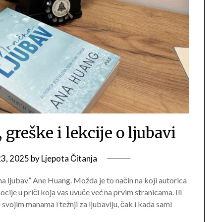
 greške i lekcije o ljubavi
23, 2025
by
Ljepota Čitanja
na ljubav” Ane Huang. Možda je to način na koji autorica
mocije u priči koja vas uvuče već na prvim stranicama. Ili
svojim manama i težnji za ljubavlju, čak i kada sami