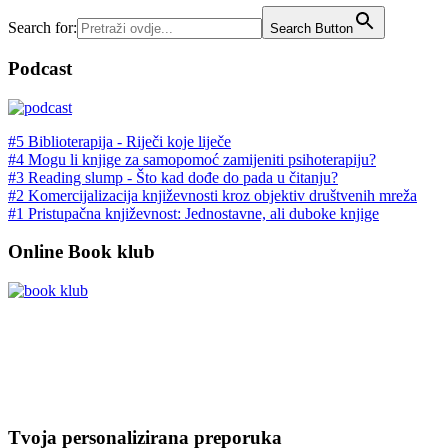
Search for:
Search Button
Podcast
#5 Biblioterapija - Riječi koje liječe
#4 Mogu li knjige za samopomoć zamijeniti psihoterapiju?
#3 Reading slump - Što kad dođe do pada u čitanju?
#2 Komercijalizacija književnosti kroz objektiv društvenih mreža
#1 Pristupačna književnost: Jednostavne, ali duboke knjige
Online Book klub
Tvoja personalizirana preporuka