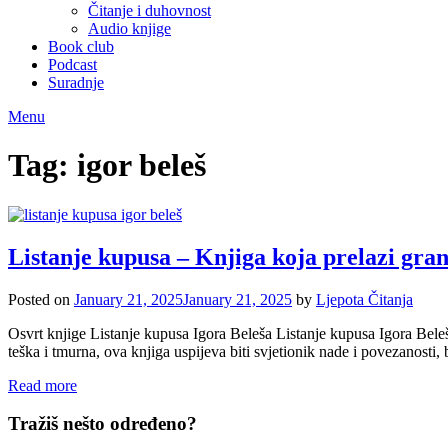
Čitanje i duhovnost
Audio knjige
Book club
Podcast
Suradnje
Menu
Tag:
igor beleš
Listanje kupusa – Knjiga koja prelazi gran
Posted on
January 21, 2025
January 21, 2025
by
Ljepota Čitanja
Osvrt knjige Listanje kupusa Igora Beleša Listanje kupusa Igora Bele
teška i tmurna, ova knjiga uspijeva biti svjetionik nade i povezanost
Read more
Tražiš nešto određeno?