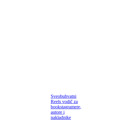
Sveobuhvatni
Reels vodič za
bookstagramere,
autore i
nakladnike