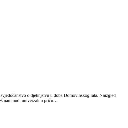
no svjedočanstvo o djetinjstvu u doba Domovinskog rata. Naizgled
Beleš nam nudi univerzalnu priču…