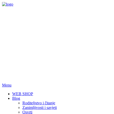
Skip
to
content
Menu
WEB SHOP
Blog
Roditeljstvo i čitanje
Zanimljivosti i savjeti
Osvrti