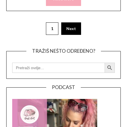
Posts
1
Next
pagination
TRAŽIŠ NEŠTO ODREĐENO?
Search Button
SEARCH
FOR:
PODCAST