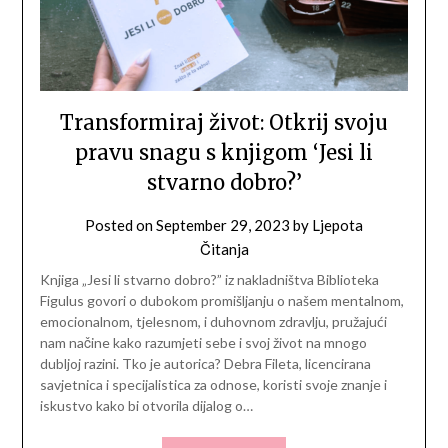
Transformiraj život: Otkrij svoju
pravu snagu s knjigom ‘Jesi li
stvarno dobro?’
Posted on
September 29, 2023
by
Ljepota
Čitanja
Knjiga „Jesi li stvarno dobro?” iz nakladništva Biblioteka
Figulus govori o dubokom promišljanju o našem mentalnom,
emocionalnom, tjelesnom, i duhovnom zdravlju, pružajući
nam načine kako razumjeti sebe i svoj život na mnogo
dubljoj razini. Tko je autorica? Debra Fileta, licencirana
savjetnica i specijalistica za odnose, koristi svoje znanje i
iskustvo kako bi otvorila dijalog o…