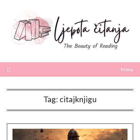
Skip
to
content
Menu
Tag:
citajknjigu