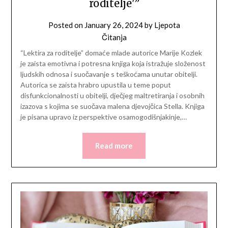
roditelje'”
Posted on
January 26, 2024
by
Ljepota
Čitanja
“Lektira za roditelje” domaće mlade autorice Marije Kozlek
je zaista emotivna i potresna knjiga koja istražuje složenost
ljudskih odnosa i suočavanje s teškoćama unutar obitelji.
Autorica se zaista hrabro upustila u teme poput
disfunkcionalnosti u obitelji, dječjeg maltretiranja i osobnih
izazova s kojima se suočava malena djevojčica Stella. Knjiga
je pisana upravo iz perspektive osamogodišnjakinje,…
Read more