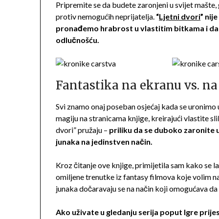
Pripremite se da budete zaronjeni u svijet mašte, gd
protiv nemogućih neprijatelja.
“
Ljetni dvori
” nij
pronađemo hrabrost u vlastitim bitkama i d
odlučnošću.
Fantastika na ekranu vs. na
Svi znamo onaj poseban osjećaj kada se uronimo u 
magiju na stranicama knjige, kreirajući vlastite sli
dvori” pružaju –
priliku da se duboko zaronite 
junaka na jedinstven način.
Kroz čitanje ove knjige, primijetila sam kako se
omiljene trenutke iz fantasy filmova koje volim na 
junaka dočaravaju se na način koji omogućava da l
Ako uživate u gledanju serija poput Igre prijes