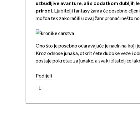
uzbudljive avanture, ali s dodatkom dubljih lekc
prirodi.
Ljubitelji fantasy žanra će posebno cijeni
možda tek zakoračili u ovaj žanr pronaći nešto nov
Ono što je posebno očaravajuće je način na koji 
Kroz odnose junaka, otkrit ćete duboke veze i odn
postaje pokretač za junake
, a svaki čitatelj će l
Podijeli