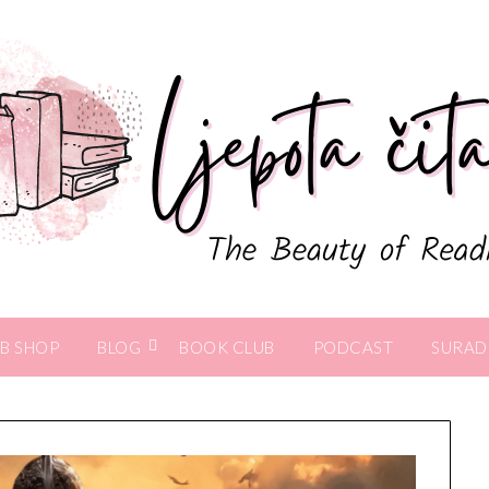
B SHOP
BLOG
BOOK CLUB
PODCAST
SURAD