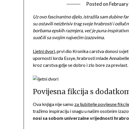
Posted on
February
Uz ovo fascinantno djelo, istražila sam dubine fant
su ostavili neizbrisiv trag svoje hrabrosti i odluč
borbama epskih razmjera, već je puna inspirativni
suočili sa svojim najvećim izazovima.
Ljetni dvori
, prvi dio Kronika carstva donosi svjet
upornosti lorda Essye, hrabrosti mlade Annabelle
kroz carstva gdje se dobro i zlo bore za prevlast.
Povijesna fikcija s dodatko
Ova knjiga nije samo
za ljubitelje povijesne fikc
tražimo inspiraciju i snagu u našim osobnim izaz
nosi sa sobom univerzalne vrijednosti hrabrosti