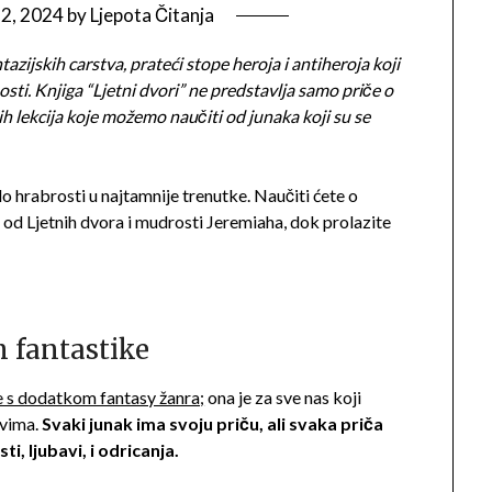
 2, 2024
by
Ljepota Čitanja
azijskih carstva, prateći stope heroja i antiheroja koji
nosti. Knjiga “Ljetni dvori” ne predstavlja samo priče o
h lekcija koje možemo naučiti od junaka koji su se
lo hrabrosti u najtamnije trenutke. Naučiti ćete o
 od Ljetnih dvora i mudrosti Jeremiaha, dok prolazite
m fantastike
ije s dodatkom fantasy žanra;
ona je za sve nas koji
ovima.
Svaki junak ima svoju priču, ali svaka priča
, ljubavi, i odricanja.