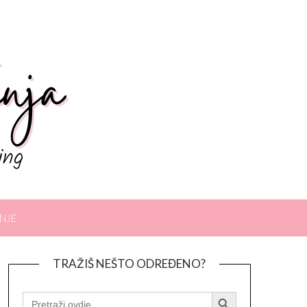
NJE
TRAŽIŠ NEŠTO ODREĐENO?
Search Button
SEARCH
FOR: