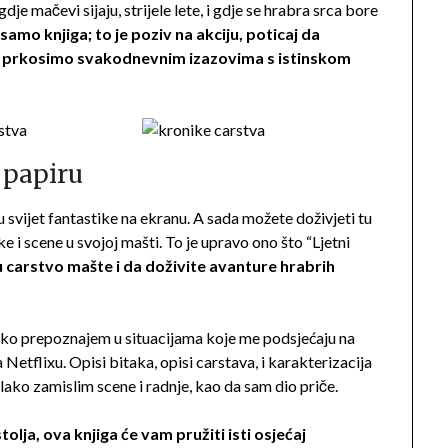
je mačevi sijaju, strijele lete, i gdje se hrabra srca bore
e samo knjiga; to je poziv na akciju, poticaj da
a prkosimo svakodnevnim izazovima s istinskom
 papiru
svijet fantastike na ekranu. A sada možete doživjeti tu
ke i scene u svojoj mašti. To je upravo ono što “Ljetni
u carstvo mašte i da doživite avanture hrabrih
 lako prepoznajem u situacijama koje me podsjećaju na
Netflixu. Opisi bitaka, opisi carstava, i karakterizacija
ako zamislim scene i radnje, kao da sam dio priče.
tolja, ova knjiga će vam pružiti isti osjećaj