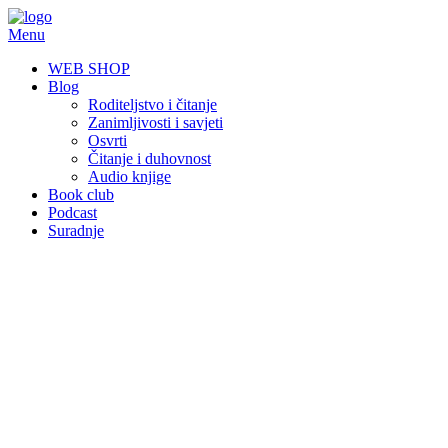
Skip
to
Menu
content
WEB SHOP
Blog
Roditeljstvo i čitanje
Zanimljivosti i savjeti
Osvrti
Čitanje i duhovnost
Audio knjige
Book club
Podcast
Suradnje