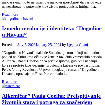
malo u sjenu, no to ne umanjuje njegovu sposobnost da vas odvede
na nezaboravno putovanje kroz živote protagonista. Intrigantna…
Read more
Između revolucije i identiteta: “Dogodine
u Havani”
Posted on
July 7, 2023
January 25, 2024
by
Ljepota Čitanja
“Dogodine u Havani“, naklade Sonatina, je roman koji nudi intiman
pogled na Kubu kroz oči dvije žene iz različitih vremenskih perioda.
Autorica Chanel Cleeton priča priču o ljubavi, gubitku i nadanju
koje se proteže kroz decenije turbulentne kubanske povijesti. Elisa
Perez: Vrtlog Revolucije U prvom poglavlju romana “Dogodine u
Havani”, upoznajemo Elisu Perez, mladu i…
Read more
Alkemičar” Paula Coelha: Preispitivanje
životnih staza i potraga za značenjem