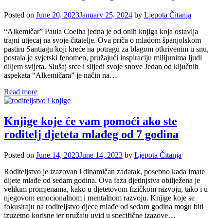
Posted on
June 20, 2023
January 25, 2024
by
Ljepota Čitanja
“Alkemičar” Paula Coelha jedna je od onih knjiga koja ostavlja
trajni utjecaj na svoje čitatelje. Ova priča o mladom španjolskom
pastiru Santiagu koji kreće na potragu za blagom otkrivenim u snu,
postala je svjetski fenomen, pružajući inspiraciju milijunima ljudi
diljem svijeta. Slušaj srce i slijedi svoje snove Jedan od ključnih
aspekata “Alkemičara” je način na…
Read more
Knjige koje će vam pomoći ako ste
roditelj djeteta mlađeg od 7 godina
Posted on
June 14, 2023
June 14, 2023
by
Ljepota Čitanja
Roditeljstvo je izazovan i dinamičan zadatak, posebno kada imate
dijete mlađe od sedam godina. Ova faza djetinjstva obilježena je
velikim promjenama, kako u djetetovom fizičkom razvoju, tako i u
njegovom emocionalnom i mentalnom razvoju. Knjige koje se
fokusiraju na roditeljstvo djece mlađe od sedam godina mogu biti
izuzetno korisne jer pružaju uvid u specifične izazove…