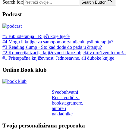
Search for:
Search Button
Podcast
#5 Biblioterapija - Riječi koje liječe
#4 Mogu li knjige za samopomoć zamijeniti psihoterapiju?
#3 Reading slump - Što kad dođe do pada u čitanju?
#2 Komercijalizacija književnosti kroz objektiv društvenih mreža
#1 Pristupačna književnost: Jednostavne, ali duboke knjige
Online Book klub
Sveobuhvatni
Reels vodič za
bookstagramere,
autore i
nakladnike
Tvoja personalizirana preporuka