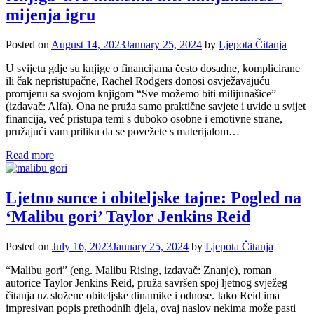
mijenja igru
Posted on
August 14, 2023
January 25, 2024
by
Ljepota Čitanja
U svijetu gdje su knjige o financijama često dosadne, komplicirane
ili čak nepristupačne, Rachel Rodgers donosi osvježavajuću
promjenu sa svojom knjigom “Sve možemo biti milijunašice”
(izdavač: Alfa). Ona ne pruža samo praktične savjete i uvide u svijet
financija, već pristupa temi s duboko osobne i emotivne strane,
pružajući vam priliku da se povežete s materijalom…
Read more
Ljetno sunce i obiteljske tajne: Pogled na
‘Malibu gori’ Taylor Jenkins Reid
Posted on
July 16, 2023
January 25, 2024
by
Ljepota Čitanja
“Malibu gori” (eng. Malibu Rising, izdavač: Znanje), roman
autorice Taylor Jenkins Reid, pruža savršen spoj ljetnog svježeg
čitanja uz složene obiteljske dinamike i odnose. Iako Reid ima
impresivan popis prethodnih djela, ovaj naslov nekima može pasti