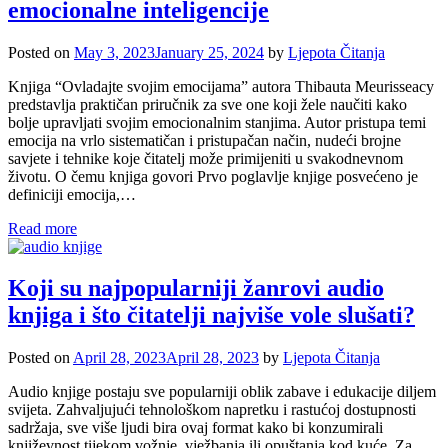
emocionalne inteligencije
Posted on
May 3, 2023
January 25, 2024
by
Ljepota Čitanja
Knjiga “Ovladajte svojim emocijama” autora Thibauta Meurisseacy
predstavlja praktičan priručnik za sve one koji žele naučiti kako
bolje upravljati svojim emocionalnim stanjima. Autor pristupa temi
emocija na vrlo sistematičan i pristupačan način, nudeći brojne
savjete i tehnike koje čitatelj može primijeniti u svakodnevnom
životu. O čemu knjiga govori Prvo poglavlje knjige posvećeno je
definiciji emocija,…
Read more
Koji su najpopularniji žanrovi audio
knjiga i što čitatelji najviše vole slušati?
Posted on
April 28, 2023
April 28, 2023
by
Ljepota Čitanja
Audio knjige postaju sve popularniji oblik zabave i edukacije diljem
svijeta. Zahvaljujući tehnološkom napretku i rastućoj dostupnosti
sadržaja, sve više ljudi bira ovaj format kako bi konzumirali
književnost tijekom vožnje, vježbanja ili opuštanja kod kuće. Za