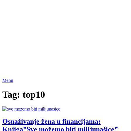
Menu
Tag:
top10
Osnaživanje žena u financijama:
Knjiga”Sve možemo biti milijunašice”