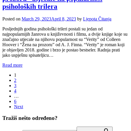
psiholoških trilera
Posted on
March 29, 2023
April 8, 2023
by
Ljepota Čitanja
Posljednjih godina psihološki trileri postali su jedan od
najpopularnijih žanrova u književnosti i filmu, a dvije knjige koje su
značajno utjecale na njihovu popularnost su “Verity” od Colleen
Hoover i “Žena na prozoru” od A. J. Finna. “Verity” je roman koji
je objavljen 2018. godine i brzo je postao bestseler. Radnja prati
jako uspješnu spisateljicu…
Read more
Posts
1
2
pagination
3
4
…
6
Next
Tražiš nešto određeno?