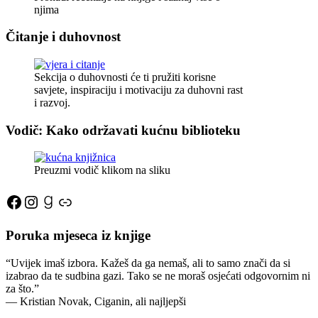
njima
Čitanje i duhovnost
Sekcija o duhovnosti će ti pružiti korisne
savjete, inspiraciju i motivaciju za duhovni rast
i razvoj.
Vodič: Kako održavati kućnu biblioteku
Preuzmi vodič klikom na sliku
Facebook
Instagram
Goodreads
Link
Poruka mjeseca iz knjige
“Uvijek imaš izbora. Kažeš da ga nemaš, ali to samo znači da si
izabrao da te sudbina gazi. Tako se ne moraš osjećati odgovornim ni
za što.”
―
Kristian Novak,
Ciganin, ali najljepši