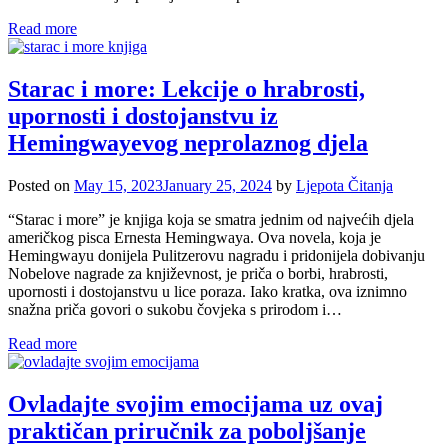
Read more
Starac i more: Lekcije o hrabrosti,
upornosti i dostojanstvu iz
Hemingwayevog neprolaznog djela
Posted on
May 15, 2023
January 25, 2024
by
Ljepota Čitanja
“Starac i more” je knjiga koja se smatra jednim od najvećih djela
američkog pisca Ernesta Hemingwaya. Ova novela, koja je
Hemingwayu donijela Pulitzerovu nagradu i pridonijela dobivanju
Nobelove nagrade za književnost, je priča o borbi, hrabrosti,
upornosti i dostojanstvu u lice poraza. Iako kratka, ova iznimno
snažna priča govori o sukobu čovjeka s prirodom i…
Read more
Ovladajte svojim emocijama uz ovaj
praktičan priručnik za poboljšanje