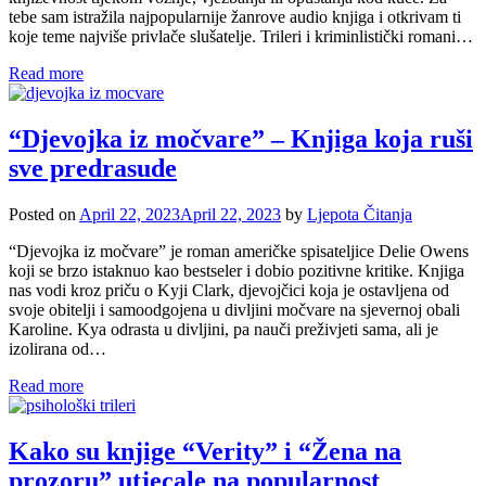
tebe sam istražila najpopularnije žanrove audio knjiga i otkrivam ti
koje teme najviše privlače slušatelje. Trileri i kriminlistički romani…
Read more
“Djevojka iz močvare” – Knjiga koja ruši
sve predrasude
Posted on
April 22, 2023
April 22, 2023
by
Ljepota Čitanja
“Djevojka iz močvare” je roman američke spisateljice Delie Owens
koji se brzo istaknuo kao bestseler i dobio pozitivne kritike. Knjiga
nas vodi kroz priču o Kyji Clark, djevojčici koja je ostavljena od
svoje obitelji i samoodgojena u divljini močvare na sjevernoj obali
Karoline. Kya odrasta u divljini, pa nauči preživjeti sama, ali je
izolirana od…
Read more
Kako su knjige “Verity” i “Žena na
prozoru” utjecale na popularnost