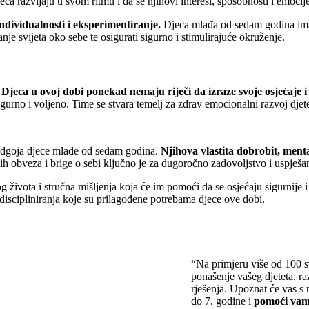
eca razvijaju u svom ritmu i da se njihovi interesi, sposobnosti i emocij
ndividualnosti i eksperimentiranje.
Djeca mlađa od sedam godina imaj
vanje svijeta oko sebe te osigurati sigurno i stimulirajuće okruženje.
.
Djeca u ovoj dobi ponekad nemaju riječi da izraze svoje osjećaje i 
urno i voljeno. Time se stvara temelj za zdrav emocionalni razvoj djete
su odgoja djece mlađe od sedam godina.
Njihova vlastita dobrobit, ment
h obveza i brige o sebi ključno je za dugoročno zadovoljstvo i uspješan
og života i stručna mišljenja koja će im pomoći da se osjećaju sigurnije 
 discipliniranja koje su prilagođene potrebama djece ove dobi.
“Na primjeru više od 100 s
ponašenje vašeg djeteta, ra
rješenja. Upoznat će vas s 
do 7. godine i
pomoći vam 