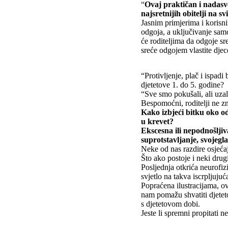
“
Ovaj praktičan i nadasve
najsretnijih obitelji na svi
Jasnim primjerima i korisn
odgoja, a uključivanje samo
će roditeljima da odgoje sre
sreće odgojem vlastite djec
“Protivljenje, plač i ispad
djetetove 1. do 5. godine?
“Sve smo pokušali, ali uza
Bespomoćni, roditelji ne zn
Kako izbjeći bitku oko od
u krevet?
Ekscesna ili nepodnošlji
suprotstavljanje, svojegla
Neke od nas razdire osjećaj
Što ako postoje i neki drug
Posljednja otkrića neurofiz
svjetlo na takva iscrpljuju
Popraćena ilustracijama, o
nam pomažu shvatiti djetet
s djetetovom dobi.
Jeste li spremni propitati n