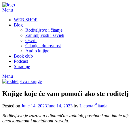
Skip
to
Menu
content
WEB SHOP
Blog
Roditeljstvo i čitanje
Zanimljivosti i savjeti
Osvrti
Čitanje i duhovnost
Audio knjige
Book club
Podcast
Suradnje
Menu
Knjige koje će vam pomoći ako ste roditelj
Posted on
June 14, 2023
June 14, 2023
by
Ljepota Čitanja
Roditeljstvo je izazovan i dinamičan zadatak, posebno kada imate dij
emocionalnom i mentalnom razvoju.