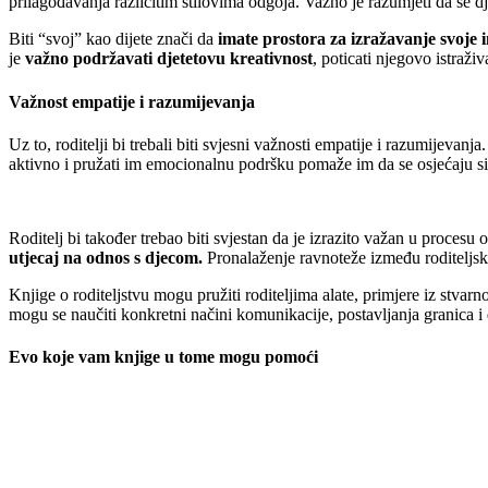
prilagođavanja različitim stilovima odgoja. Važno je razumjeti da se dj
Biti “svoj” kao dijete znači da
imate prostora za izražavanje svoje i
je
važno podržavati djetetovu kreativnost
, poticati njegovo istraži
Važnost empatije i razumijevanja
Uz to, roditelji bi trebali biti svjesni važnosti empatije i razumijevanja
aktivno i pružati im emocionalnu podršku pomaže im da se osjećaju sig
Roditelj bi također trebao biti svjestan da je izrazito važan u proce
utjecaj na odnos s djecom.
Pronalaženje ravnoteže između roditeljski
Knjige o roditeljstvu mogu pružiti roditeljima alate, primjere iz stvarn
mogu se naučiti konkretni načini komunikacije, postavljanja granica i
Evo koje vam knjige u tome mogu pomoći