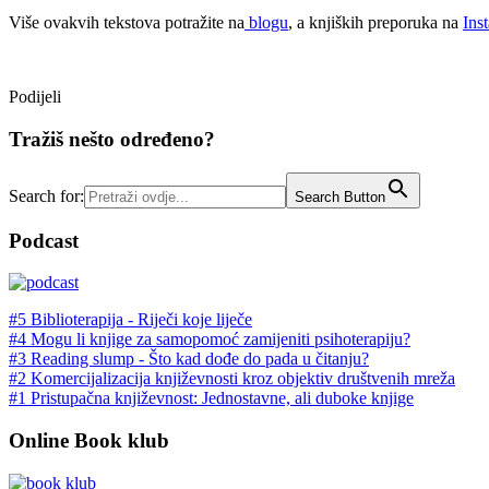
Više ovakvih tekstova potražite na
blogu
, a knjiških preporuka na
Ins
Podijeli
Tražiš nešto određeno?
Search for:
Search Button
Podcast
#5 Biblioterapija - Riječi koje liječe
#4 Mogu li knjige za samopomoć zamijeniti psihoterapiju?
#3 Reading slump - Što kad dođe do pada u čitanju?
#2 Komercijalizacija književnosti kroz objektiv društvenih mreža
#1 Pristupačna književnost: Jednostavne, ali duboke knjige
Online Book klub