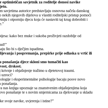
 optimističan savjetnik za roditelje donosi navike
jetu.
im savjetima autorice predstavljaju osnovna načela danskog
 nekih njegovih dijelova u vlastiti roditeljski pristup pomoći
tniju i otporniju djecu koja će nastaviti taj krug dobrobiti i
e.”
i bijesa: kako bez muke i sukoba proživjeti razdoblje od
lud!”
aju što bi s dječjim ispadima.
ijevanja i pospremanja, prepirke prije odlaska u vrtić ili
va ponašanja djece skloni smo tumačiti kao
vost, drskost.
 krivnje i objašnjenje tražimo u djetetovoj traumi.
i uzroci?
iologije i eksperimentalne psihologije bacaju posve novo
ća ponašanja.
va nas knjiga upoznaje sa znanstvenim objašnjenjima koja
ovo ponašanje te s novim smjernicama za djelovanje u skladu
eke svoje navike, uvjerenja i istine?”