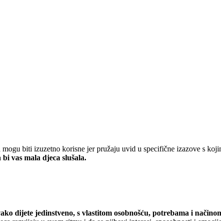
ogu biti izuzetno korisne jer pružaju uvid u specifične izazove s kojima 
bi vas mala djeca slušala.
vako dijete jedinstveno, s vlastitom osobnošću, potrebama i načino