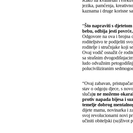
Kako na kvalitetan i efekti
jezika, pamćenja, kreativno
kaznama i druge korisne sa
“
Što napraviti s djetetom 
bebu, odbija jesti povrće,
Odgovore na ova i brojna d
roditeljstvo te podijeliti 
roditelje i stručnjake koji 
Ovaj vodič osnažit će rodit
sa strašnim dvogodišnjaci
ludo odvažnim petogodišnj
poluciviliziranim sedmogo
“Ovaj zabavan, pristupačan 
stav o odgoju djece, s no
slučaj
u ne možemo okarakt
protiv napada bijesa i su
temelje dobrog mentalnog
dijete mama, novinarka i z
svoj revolucionarni novi pr
učiniti obiteljski (su)živo