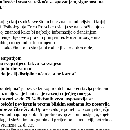
u braće i sestara, teškoća sa spavanjem, sigurnosti na
h.
“
njiga koja sadrži sve što trebate znati o roditeljstvu i kojoj
i. Psihologinja Erica Reischer oslanja se na istraživanje o
noj znanosti kako bi najbolje informacije o današnjem
ajmanje dijelove s pravim primjerima, korisnim savjetima i
ditelji mogu odmah primijeniti.
kako činiti ono što sjajni roditelji tako dobro rade,
 s empatijom
ćaju svoju djecu takvu kakva jesu
vaju borbe za moć
 da je cilj discipline učenje, a ne kazna
“
diteljima” je bestseller koji roditeljima predstavlja potrebne
e razumijevanje i poticanje
razvoja dječjeg mozga.
a stvori se do 75 % živčanih veza, uspostavlja se
e osjećaj povjerenja prema bliskim osobama što postavlja
obe za čitav život.
Upravo zato je potrebno razumjeti dječji
voj od najranije dobi. Suprotno uvriježenom mišljenju, dijete
lagati složenim programima i pretjeranoj stimulaciji, potrebno
 vremena uz dijete.