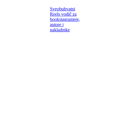
Sveobuhvatni
Reels vodič za
bookstagramere,
autore i
nakladnike