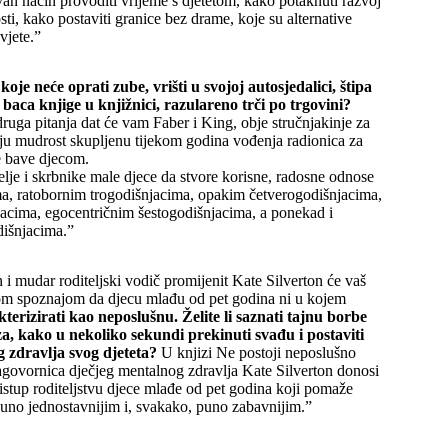
van način provoditi vrijeme s djetetom, kako potaknuti razvoj
sti, kako postaviti granice bez drame, koje su alternative
vjete.”
koje neće oprati zube, vrišti u svojoj autosjedalici, štipa
 baca knjige u knjižnici, razulareno trči po trgovini?
ruga pitanja dat će vam Faber i King, obje stručnjakinje za
svoju mudrost skupljenu tijekom godina vođenja radionica za
se bave djecom.
elje i skrbnike male djece da stvore korisne, radosne odnose
ma, ratobornim trogodišnjacima, opakim četverogodišnjacima,
acima, egocentričnim šestogodišnjacima, a ponekad i
dišnjacima.”
i mudar roditeljski vodič promijenit Kate Silverton će vaš
vom spoznajom da djecu mlađu od pet godina ni u kojem
erizirati kao neposlušnu. Želite li saznati tajnu borbe
za, kako u nekoliko sekundi prekinuti svađu i postaviti
 zdravlja svog djeteta?
U knjizi Ne postoji neposlušno
agovornica dječjeg mentalnog zdravlja Kate Silverton donosi
istup roditeljstvu djece mlađe od pet godina koji pomaže
t puno jednostavnijim i, svakako, puno zabavnijim.”