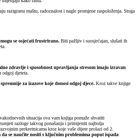
e mijenjaju kako rastu.
u razigranu maštu, radoznalost i nagle promjene raspoloženja. Stoga
mogu se osjećati frustrirano.
Biti pažljiv i suosjećajan, slušati ih
ta.
alno zdravlje i sposobnost upravljanja stresom imaju izravan
 odgoj djeteta.
i
spremnije za izazove koje donosi odgoj djece.
Kroz takve knjige
vakodnevnih situacija ova vam knjiga pomaže shvatiti
zumjeti razloge takvog ponašanja i primijeniti najbolja
razvojnim prekretnicama kroz koje vaše dijete prolazi od 2.
da se naučite nositi s ključnim problemima poput ispada