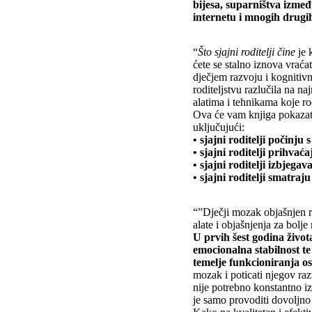
bijesa, suparništva izmeđ
internetu i mnogih drugi
“
Što sjajni roditelji čine
je k
ćete se stalno iznova vraćat
dječjem razvoju i kognitiv
roditeljstvu razlučila na n
alatima i tehnikama koje ro
Ova će vam knjiga pokazati 
uključujući:
• sjajni roditelji počinju
• sjajni roditelji prihva
• sjajni roditelji izbjega
• sjajni roditelji smatraju
“”Dječji mozak objašnjen ro
alate i objašnjenja za bolj
U prvih šest godina život
emocionalna stabilnost t
temelje funkcioniranja os
mozak i poticati njegov raz
nije potrebno konstantno iz
je samo provoditi dovoljno