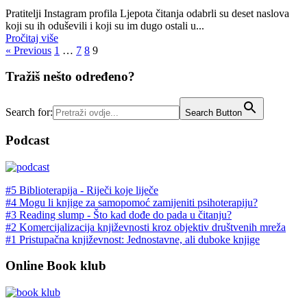
Pratitelji Instagram profila Ljepota čitanja odabrli su deset naslova
koji su ih oduševili i koji su im dugo ostali u...
Pročitaj više
« Previous
1
…
7
8
9
Tražiš nešto određeno?
Search for:
Search Button
Podcast
#5 Biblioterapija - Riječi koje liječe
#4 Mogu li knjige za samopomoć zamijeniti psihoterapiju?
#3 Reading slump - Što kad dođe do pada u čitanju?
#2 Komercijalizacija književnosti kroz objektiv društvenih mreža
#1 Pristupačna književnost: Jednostavne, ali duboke knjige
Online Book klub