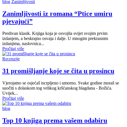
blog
Zanimljivosti
Zanimljivosti iz romana “Ptice umiru
pjevajući”
Predivan klasik. Knjiga koja je osvojila svijet svojim prvim
izdanjem, a beskrajno osvaja i dalje. U mnogim prekrasnim
izdanjima, naslovnica...
Pročitaj više
Recenzije
31 promišljanje koje se čita u prosincu
Vjerojatno se osjećaš iscrpljeno i umorno. Svake godine moraš se
suočiti s dolaskom tog velikog kršćanskog blagdana - Božića.
Uvijek...
Pročitaj više
blog
Top 10 knjiga prema vašem odabiru