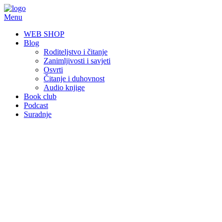
Skip
to
Menu
content
WEB SHOP
Blog
Roditeljstvo i čitanje
Zanimljivosti i savjeti
Osvrti
Čitanje i duhovnost
Audio knjige
Book club
Podcast
Suradnje