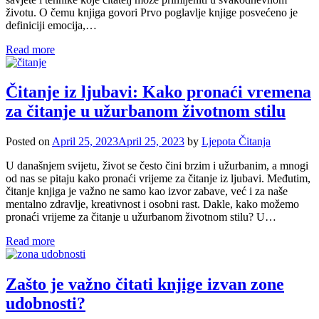
životu. O čemu knjiga govori Prvo poglavlje knjige posvećeno je
definiciji emocija,…
Read more
Čitanje iz ljubavi: Kako pronaći vremena
za čitanje u užurbanom životnom stilu
Posted on
April 25, 2023
April 25, 2023
by
Ljepota Čitanja
U današnjem svijetu, život se često čini brzim i užurbanim, a mnogi
od nas se pitaju kako pronaći vrijeme za čitanje iz ljubavi. Međutim,
čitanje knjiga je važno ne samo kao izvor zabave, već i za naše
mentalno zdravlje, kreativnost i osobni rast. Dakle, kako možemo
pronaći vrijeme za čitanje u užurbanom životnom stilu? U…
Read more
Zašto je važno čitati knjige izvan zone
udobnosti?