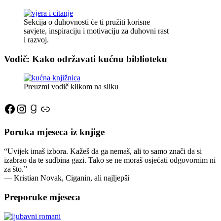
Sekcija o duhovnosti će ti pružiti korisne
savjete, inspiraciju i motivaciju za duhovni rast
i razvoj.
Vodič: Kako održavati kućnu biblioteku
Preuzmi vodič klikom na sliku
Facebook
Instagram
Goodreads
Link
Poruka mjeseca iz knjige
“Uvijek imaš izbora. Kažeš da ga nemaš, ali to samo znači da si
izabrao da te sudbina gazi. Tako se ne moraš osjećati odgovornim ni
za što.”
―
Kristian Novak,
Ciganin, ali najljepši
Preporuke mjeseca