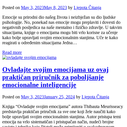
Posted on
May 3, 2023
May 8, 2023
by
Ljepota Čitanja
Emocije su prirodni dio našeg života i neizbježan su dio ljudske
psihologije. No, ponekad nas emocije mogu preplaviti i dovesti do
negativnih posljedica na naše mentalno i fizičko zdravlje. U takvim
situacijama, knjige o emocijama mogu biti vrlo korisne za učenje
kako bolje upravljati svojim emocionalnim stanjima. Uče te kako
reagirati u određenim situacijama Jedna…
Read more
Ovladajte svojim emocijama uz ovaj
praktičan priručnik za poboljšanje
emocionalne inteligencije
Posted on
May 3, 2023
January 25, 2024
by
Ljepota Čitanja
Knjiga “Ovladajte svojim emocijama” autora Thibauta Meurisseacy
predstavlja praktičan priručnik za sve one koji žele naučiti kako
bolje upravljati svojim emocionalnim stanjima. Autor pristupa temi
emocija na vrlo sistematičan i pristupačan način, nudeći brojne
savjete i tehnike koje čitatelj može primijeniti u svakodnevnom