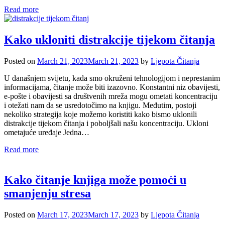
Read more
Kako ukloniti distrakcije tijekom čitanja
Posted on
March 21, 2023
March 21, 2023
by
Ljepota Čitanja
U današnjem svijetu, kada smo okruženi tehnologijom i neprestanim
informacijama, čitanje može biti izazovno. Konstantni niz obavijesti,
e-pošte i obavijesti sa društvenih mreža mogu ometati koncentraciju
i otežati nam da se usredotočimo na knjigu. Međutim, postoji
nekoliko strategija koje možemo koristiti kako bismo uklonili
distrakcije tijekom čitanja i poboljšali našu koncentraciju. Ukloni
ometajuće uređaje Jedna…
Read more
Kako čitanje knjiga može pomoći u
smanjenju stresa
Posted on
March 17, 2023
March 17, 2023
by
Ljepota Čitanja