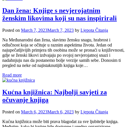
Dan žena: Knjige s nevjerojatnim
ženskim likovima koji su nas inspirirali
Posted on
March 7, 2023
March 7, 2023
by
Ljepota Čitanja
Na Međunarodni dan žena, slavimo žensku snagu, hrabrost i
odlučnost koja se očituje u raznim aspektima života. Jedan od
najupečatljivijih primjera tih osobina može se pronaći u književnosti,
gdje se ženski likovi izdvajaju po svojoj nevjerojatnoj snazi i
nadahnjuju nas da postanemo bolje verzije samih sebe. Donosim ti
pregled na neke od najistaknutijih knjiga koje…
Read more
Kućna knjižnica: Najbolji savjeti za
očuvanje knjiga
Posted on
March 6, 2023
March 6, 2023
by
Ljepota Čitanja
Kućna knjižnica može biti prava blagodat za sve ljubitelje knjiga.
Međutim, kako bi knjige bile dostupne i uredno organizirane,