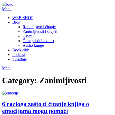
Skip
to
Menu
content
WEB SHOP
Blog
Roditeljstvo i čitanje
Zanimljivosti i savjeti
Osvrti
Čitanje i duhovnost
Audio knjige
Book club
Podcast
Suradnje
Menu
Category:
Zanimljivosti
6 razloga zašto ti čitanje knjiga o
emocijama mogu pomoći