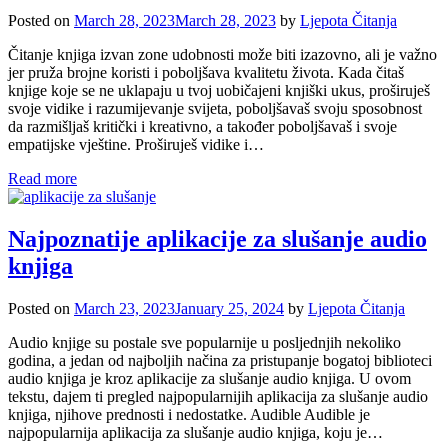
Posted on
March 28, 2023
March 28, 2023
by
Ljepota Čitanja
Čitanje knjiga izvan zone udobnosti može biti izazovno, ali je važno
jer pruža brojne koristi i poboljšava kvalitetu života. Kada čitaš
knjige koje se ne uklapaju u tvoj uobičajeni knjiški ukus, proširuješ
svoje vidike i razumijevanje svijeta, poboljšavaš svoju sposobnost
da razmišljaš kritički i kreativno, a također poboljšavaš i svoje
empatijske vještine. Proširuješ vidike i…
Read more
Najpoznatije aplikacije za slušanje audio
knjiga
Posted on
March 23, 2023
January 25, 2024
by
Ljepota Čitanja
Audio knjige su postale sve popularnije u posljednjih nekoliko
godina, a jedan od najboljih načina za pristupanje bogatoj biblioteci
audio knjiga je kroz aplikacije za slušanje audio knjiga. U ovom
tekstu, dajem ti pregled najpopularnijih aplikacija za slušanje audio
knjiga, njihove prednosti i nedostatke. Audible Audible je
najpopularnija aplikacija za slušanje audio knjiga, koju je…