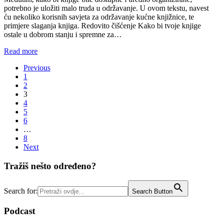
potrebno je uložiti malo truda u održavanje. U ovom tekstu, navest
ću nekoliko korisnih savjeta za održavanje kućne knjižnice, te
primjere slaganja knjiga. Redovito čišćenje Kako bi tvoje knjige
ostale u dobrom stanju i spremne za…
Read more
Posts
Previous
1
pagination
2
3
4
5
6
…
8
Next
Tražiš nešto određeno?
Search for:
Search Button
Podcast