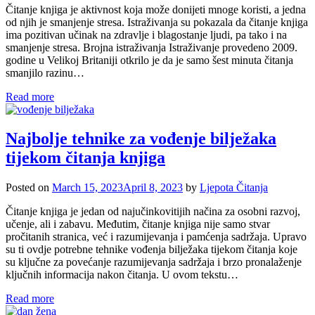
Čitanje knjiga je aktivnost koja može donijeti mnoge koristi, a jedna
od njih je smanjenje stresa. Istraživanja su pokazala da čitanje knjiga
ima pozitivan učinak na zdravlje i blagostanje ljudi, pa tako i na
smanjenje stresa. Brojna istraživanja Istraživanje provedeno 2009.
godine u Velikoj Britaniji otkrilo je da je samo šest minuta čitanja
smanjilo razinu…
Read more
Najbolje tehnike za vođenje bilježaka
tijekom čitanja knjiga
Posted on
March 15, 2023
April 8, 2023
by
Ljepota Čitanja
Čitanje knjiga je jedan od najučinkovitijih načina za osobni razvoj,
učenje, ali i zabavu. Međutim, čitanje knjiga nije samo stvar
pročitanih stranica, već i razumijevanja i pamćenja sadržaja. Upravo
su ti ovdje potrebne tehnike vođenja bilježaka tijekom čitanja koje
su ključne za povećanje razumijevanja sadržaja i brzo pronalaženje
ključnih informacija nakon čitanja. U ovom tekstu…
Read more