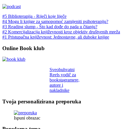
#5 Biblioterapija - Riječi koje liječe
#4 Mogu li knjige za samopomoć zamijeniti psihoterapiju?
#3 Reading slump - Što kad dođe do pada u čitanju?
#2 Komercijalizacija književnosti kroz objektiv društvenih mreža
#1 Pristupačna književnost: Jednostavne, ali duboke knjige
Online Book klub
Sveobuhvatni
Reels vodič za
bookstagramere,
autore i
nakladnike
Tvoja personalizirana preporuka
Ispuni obrazac
Popularna tema