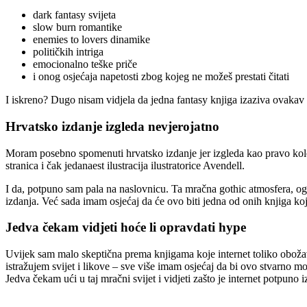
dark fantasy svijeta
slow burn romantike
enemies to lovers dinamike
političkih intriga
emocionalno teške priče
i onog osjećaja napetosti zbog kojeg ne možeš prestati čitati
I iskreno? Dugo nisam vidjela da jedna fantasy knjiga izaziva ovakav 
Hrvatsko izdanje izgleda nevjerojatno
Moram posebno spomenuti hrvatsko izdanje jer izgleda kao pravo ko
stranica i čak jedanaest ilustracija ilustratorice Avendell.
I da, potpuno sam pala na naslovnicu. Ta mračna gothic atmosfera, ogro
izdanja. Već sada imam osjećaj da će ovo biti jedna od onih knjiga koje
Jedva čekam vidjeti hoće li opravdati hype
Uvijek sam malo skeptična prema knjigama koje internet toliko oboža
istražujem svijet i likove – sve više imam osjećaj da bi ovo stvarno mo
Jedva čekam ući u taj mračni svijet i vidjeti zašto je internet potpun