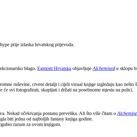
hype prije izlaska hrvatskog prijevoda.
lekcionarsko blago.
Egmont Hrvatska
objavljuje
Alchemised
u sklopu bi
mne ruševine, crveni detalji i cijeli vizual knjige izgledaju kao nešto š
 će svi fotografirati, skupljati i držati na posebnome mjestu na polici.
va. Nekad očekivanja postanu prevelika. Ali što više čitam o
Alchemis
gla biti jedna od najboljih fantasy knjiga godine.
o izgubio razum za ovom knjigom.