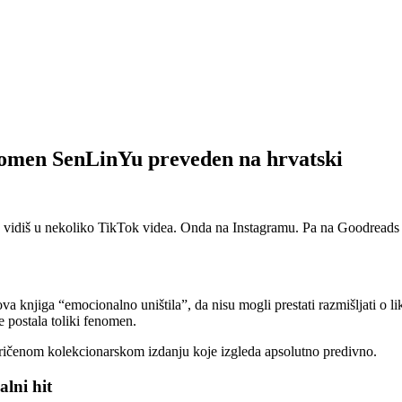
enomen SenLinYu preveden na hrvatski
vidiš u nekoliko TikTok videa. Onda na Instagramu. Pa na Goodreads lis
va knjiga “emocionalno uništila”, da nisu mogli prestati razmišljati o l
je postala toliki fenomen.
oričenom kolekcionarskom izdanju koje izgleda apsolutno predivno.
lni hit