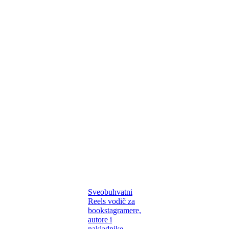
Sveobuhvatni
Reels vodič za
bookstagramere,
autore i
nakladnike