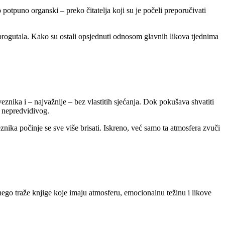
potpuno organski – preko čitatelja koji su je počeli preporučivati
 progutala. Kako su ostali opsjednuti odnosom glavnih likova tjednima
znika i – najvažnije – bez vlastitih sjećanja. Dok pokušava shvatiti
o nepredvidivog.
eznika počinje se sve više brisati. Iskreno, već samo ta atmosfera zvuči
nego traže knjige koje imaju atmosferu, emocionalnu težinu i likove