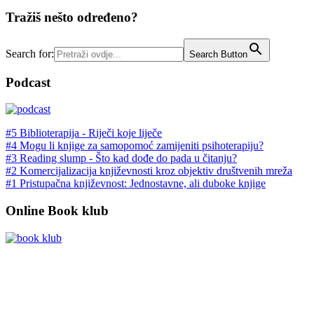
Tražiš nešto određeno?
Search for:
Search Button
Podcast
#5 Biblioterapija - Riječi koje liječe
#4 Mogu li knjige za samopomoć zamijeniti psihoterapiju?
#3 Reading slump - Što kad dođe do pada u čitanju?
#2 Komercijalizacija književnosti kroz objektiv društvenih mreža
#1 Pristupačna književnost: Jednostavne, ali duboke knjige
Online Book klub