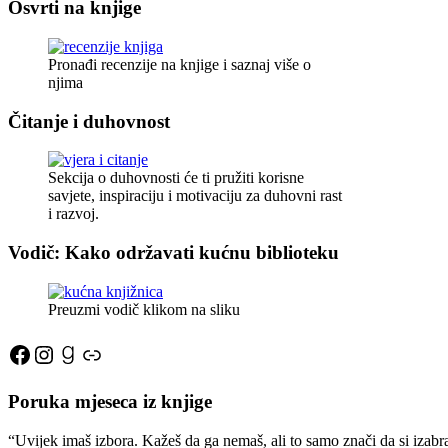
Osvrti na knjige
Pronađi recenzije na knjige i saznaj više o
njima
Čitanje i duhovnost
Sekcija o duhovnosti će ti pružiti korisne
savjete, inspiraciju i motivaciju za duhovni rast
i razvoj.
Vodič: Kako održavati kućnu biblioteku
Preuzmi vodič klikom na sliku
Facebook
Instagram
Goodreads
Link
Poruka mjeseca iz knjige
“Uvijek imaš izbora. Kažeš da ga nemaš, ali to samo znači da si izabr