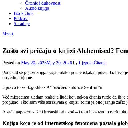
Čitanje i duhovnost
Audio knjige
Book club
Podcast
Suradnje
Menu
Zašto svi pričaju o knjizi Alchemised? F
Posted on
May 20, 2026
May 20, 2026
by
Ljepota Čitanja
Ponekad se pojavi knjiga koja polako počne iskakati posvuda. Prvo je 
opsjednut njome.
Upravo to se dogodilo s
Alchemised
autorice SenLinYu.
Već mjesecima gledam reakcije ljudi koji nakon čitanja tvrde da ih je o
progutao. I što sam više istraživala o knjizi, to mi je bilo jasnije zašto 
A sada napokon stiže i hrvatski prijevod – i to u luksuznom tvrdo uk
Knjiga koja je od internetskog fenomena postala globa