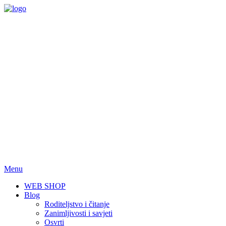
Skip
to
content
Menu
WEB SHOP
Blog
Roditeljstvo i čitanje
Zanimljivosti i savjeti
Osvrti