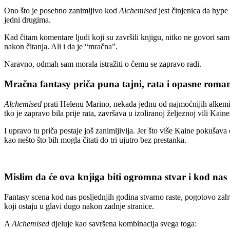
Ono što je posebno zanimljivo kod
Alchemised
jest činjenica da hype
jedni drugima.
Kad čitam komentare ljudi koji su završili knjigu, nitko ne govori sa
nakon čitanja. Ali i da je “mračna”.
Naravno, odmah sam morala istražiti o čemu se zapravo radi.
Mračna fantasy priča puna tajni, rata i opasne roma
Alchemised
prati Helenu Marino, nekada jednu od najmoćnijih alkemiča
tko je zapravo bila prije rata, završava u izoliranoj željeznoj vili K
I upravo tu priča postaje još zanimljivija. Jer što više Kaine pokušava
kao nešto što bih mogla čitati do tri ujutro bez prestanka.
Mislim da će ova knjiga biti ogromna stvar i kod nas
Fantasy scena kod nas posljednjih godina stvarno raste, pogotovo zahv
koji ostaju u glavi dugo nakon zadnje stranice.
A
Alchemised
djeluje kao savršena kombinacija svega toga: