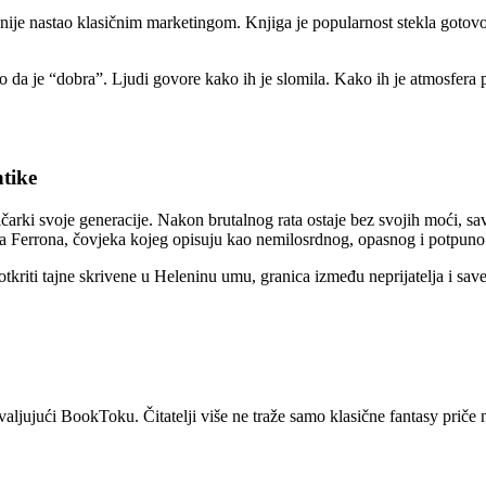
 nije nastao klasičnim marketingom. Knjiga je popularnost stekla gotovo 
mo da je “dobra”. Ljudi govore kako ih je slomila. Kako ih je atmosfera
ntike
rki svoje generacije. Nakon brutalnog rata ostaje bez svojih moći, save
ainea Ferrona, čovjeka kojeg opisuju kao nemilosrdnog, opasnog i potpun
 otkriti tajne skrivene u Heleninu umu, granica između neprijatelja i sav
aljujući BookToku. Čitatelji više ne traže samo klasične fantasy priče 