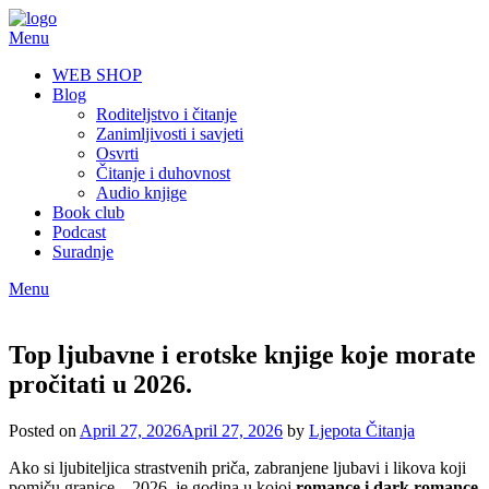
Skip
to
Menu
content
WEB SHOP
Blog
Roditeljstvo i čitanje
Zanimljivosti i savjeti
Osvrti
Čitanje i duhovnost
Audio knjige
Book club
Podcast
Suradnje
Menu
Top ljubavne i erotske knjige koje morate
pročitati u 2026.
Posted on
April 27, 2026
April 27, 2026
by
Ljepota Čitanja
Ako si ljubiteljica strastvenih priča, zabranjene ljubavi i likova koji
pomiču granice – 2026. je godina u kojoj
romance i dark romance