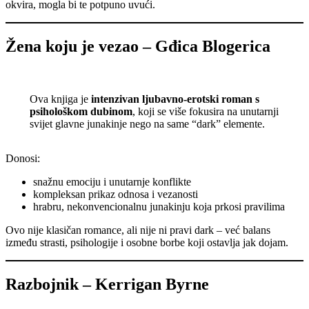
okvira, mogla bi te potpuno uvući.
Žena koju je vezao – Gđica Blogerica
Ova knjiga je
intenzivan ljubavno-erotski roman s
psihološkom dubinom
, koji se više fokusira na unutarnji
svijet glavne junakinje nego na same “dark” elemente.
Donosi:
snažnu emociju i unutarnje konflikte
kompleksan prikaz odnosa i vezanosti
hrabru, nekonvencionalnu junakinju koja prkosi pravilima
Ovo nije klasičan romance, ali nije ni pravi dark – već balans
između strasti, psihologije i osobne borbe koji ostavlja jak dojam.
Razbojnik – Kerrigan Byrne