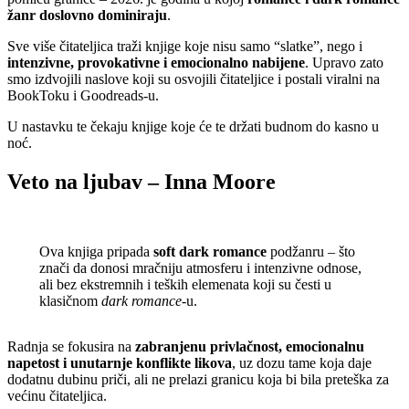
žanr doslovno dominiraju
.
Sve više čitateljica traži knjige koje nisu samo “slatke”, nego i
intenzivne, provokativne i emocionalno nabijene
. Upravo zato
smo izdvojili naslove koji su osvojili čitateljice i postali viralni na
BookToku i Goodreads-u.
U nastavku te čekaju knjige koje će te držati budnom do kasno u
noć.
Veto na ljubav – Inna Moore
Ova knjiga pripada
soft dark romance
podžanru – što
znači da donosi mračniju atmosferu i intenzivne odnose,
ali bez ekstremnih i teških elemenata koji su česti u
klasičnom
dark romance
-u.
Radnja se fokusira na
zabranjenu privlačnost, emocionalnu
napetost i unutarnje konflikte likova
, uz dozu tame koja daje
dodatnu dubinu priči, ali ne prelazi granicu koja bi bila preteška za
većinu čitateljica.