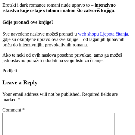
Erotski i dark romance romani nude upravo to –
intenzivno
iskustvo koje ostaje s tobom i nakon što zatvoriš knjigu
.
Gdje pronaći ove knjige?
Sve navedene naslove možeš pronaći u
web shopu Ljepota čitanja
,
gdje su okupljene upravo ovakve knjige – od laganijih ljubavnih
priča do intenzivnijih, provokativnih romana.
Ako te neki od ovih naslova posebno privukao, tamo ga možeš
jednostavno potražiti i dodati na svoju listu za čitanje.
Podijeli
Leave a Reply
Your email address will not be published.
Required fields are
marked
*
Comment
*