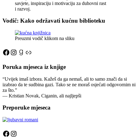
savjete, inspiraciju i motivaciju za duhovni rast
i razvoj.
Vodič: Kako održavati kućnu biblioteku
Preuzmi vodič klikom na sliku
Facebook
Instagram
Goodreads
Link
Poruka mjeseca iz knjige
“Uvijek imaš izbora. Kažeš da ga nemaš, ali to samo znači da si
izabrao da te sudbina gazi. Tako se ne moraš osjećati odgovornim ni
za što.”
―
Kristian Novak,
Ciganin, ali najljepši
Preporuke mjeseca
Facebook
Instagram