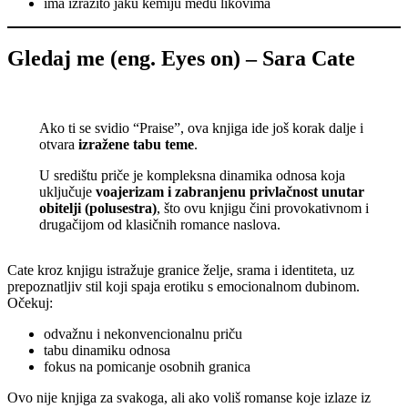
ima izrazito jaku kemiju među likovima
Gledaj me (eng. Eyes on) – Sara Cate
Ako ti se svidio “Praise”, ova knjiga ide još korak dalje i
otvara
izražene tabu teme
.
U središtu priče je kompleksna dinamika odnosa koja
uključuje
voajerizam i zabranjenu privlačnost unutar
obitelji (polusestra)
, što ovu knjigu čini provokativnom i
drugačijom od klasičnih romance naslova.
Cate kroz knjigu istražuje granice želje, srama i identiteta, uz
prepoznatljiv stil koji spaja erotiku s emocionalnom dubinom.
Očekuj:
odvažnu i nekonvencionalnu priču
tabu dinamiku odnosa
fokus na pomicanje osobnih granica
Ovo nije knjiga za svakoga, ali ako voliš romanse koje izlaze iz