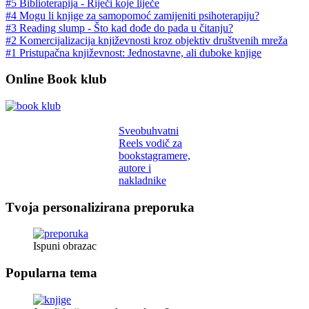
#5 Biblioterapija - Riječi koje liječe
#4 Mogu li knjige za samopomoć zamijeniti psihoterapiju?
#3 Reading slump - Što kad dođe do pada u čitanju?
#2 Komercijalizacija književnosti kroz objektiv društvenih mreža
#1 Pristupačna književnost: Jednostavne, ali duboke knjige
Online Book klub
Sveobuhvatni
Reels vodič za
bookstagramere,
autore i
nakladnike
Tvoja personalizirana preporuka
Ispuni obrazac
Popularna tema