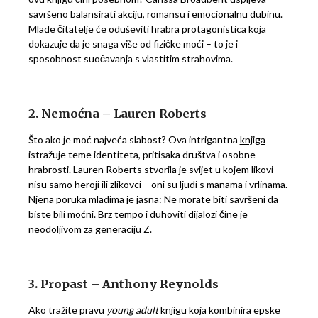
savršeno balansirati akciju, romansu i emocionalnu dubinu.
Mlade čitatelje će oduševiti hrabra protagonistica koja
dokazuje da je snaga više od fizičke moći – to je i
sposobnost suočavanja s vlastitim strahovima.
2. Nemoćna – Lauren Roberts
Što ako je moć najveća slabost? Ova intrigantna
knjiga
istražuje teme identiteta, pritisaka društva i osobne
hrabrosti. Lauren Roberts stvorila je svijet u kojem likovi
nisu samo heroji ili zlikovci – oni su ljudi s manama i vrlinama.
Njena poruka mladima je jasna: Ne morate biti savršeni da
biste bili moćni. Brz tempo i duhoviti dijalozi čine je
neodoljivom za generaciju Z.
3. Propast – Anthony Reynolds
Ako tražite pravu
young adult
knjigu koja kombinira epske