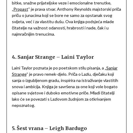
bitke, snažne prijateljske veze i emocionalne trenutke,
„
Propast
“ je prava stvar. Anthony Reynolds majstorski priča
priču o junacima koji se bore ne samo za opstanak svog
svijeta, već i za vlastitu dušu. Ova knjiga podsjeća mlade
čitatelje na važnost odanosti, hrabrosti i nade, čak i u
najmračnijim trenucima.
4. Sanjar Strange – Laini Taylor
Laini Taylor poznata je po poetskom stilu pisanja, a „
Sanjar
Strange
“ je pravo remek-djelo. Priča o Lazlu, dječaku koji
sanja o izgubljenom gradu, inspirira na istraživanje vlastitih
snova i ambicija. Knjiga je savršena za one koji vole bogato
opisane svjetove i duboko emotivne priče. Mladi čitatelji
lako će se povezati s Lazlovom žudnjom za otkrivanjem
nepoznatog.
5. Šest vrana – Leigh Bardugo