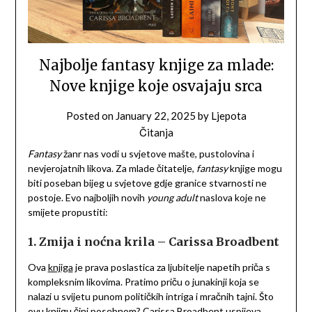
Najbolje fantasy knjige za mlade:
Nove knjige koje osvajaju srca
Posted on
January 22, 2025
by
Ljepota
Čitanja
Fantasy
žanr nas vodi u svjetove mašte, pustolovina i
nevjerojatnih likova. Za mlade čitatelje,
fantasy
knjige mogu
biti poseban bijeg u svjetove gdje granice stvarnosti ne
postoje. Evo najboljih novih
young adult
naslova koje ne
smijete propustiti:
1. Zmija i noćna krila – Carissa Broadbent
Ova
knjiga
je prava poslastica za ljubitelje napetih priča s
kompleksnim likovima. Pratimo priču o junakinji koja se
nalazi u svijetu punom političkih intriga i mračnih tajni. Što
ovu knjigu čini posebnom? Carissa Broadbent uspijeva