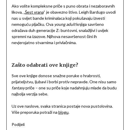
Ako volite kompleksne priče s puno obrata i nezaboravnih
likova, „
Šest vrana
“ je obavezno štivo. Leigh Bardugo uvodi
nas u svijet bande kriminalaca koji pokušavaju izvesti
nemoguću pljačku. Ova
young adult
knjiga savršeno
odražava duh generacije Z: buntovni, snalažljivi i uvijek
spremni na izazove. Njihova nesavršenost čini ih
nevjerojatno stvarnima i privlačnima.
Zašto odabrati ove knjige?
Sve ove knjige donose snažne poruke o hrabrosti,
prijateljstvu, ljubavi i borbi protiv nepravde. One nisu samo
fantasy
priče – one su priče koje nadahnjuju mlade da budu
najbolja verzija sebe.
Uz ove naslove, svaka stranica postaje nova pustolovina.
Više preporuka potraži na
blogu
.
Podijeli