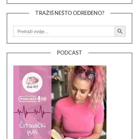
TRAŽIŠ NEŠTO ODREĐENO?
Search Button
SEARCH
FOR:
PODCAST