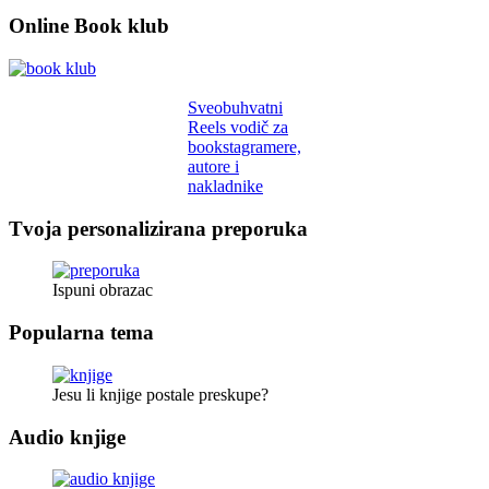
Online Book klub
Sveobuhvatni
Reels vodič za
bookstagramere,
autore i
nakladnike
Tvoja personalizirana preporuka
Ispuni obrazac
Popularna tema
Jesu li knjige postale preskupe?
Audio knjige