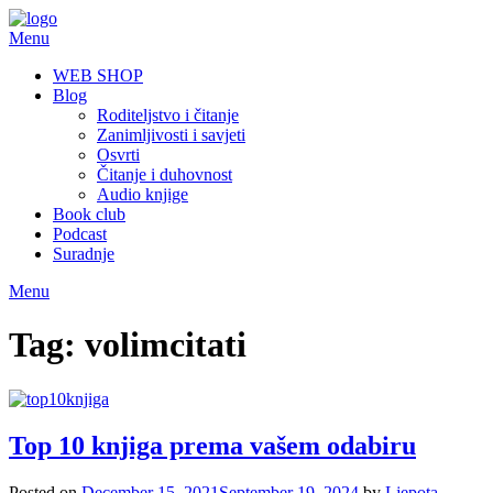
Skip
to
Menu
content
WEB SHOP
Blog
Roditeljstvo i čitanje
Zanimljivosti i savjeti
Osvrti
Čitanje i duhovnost
Audio knjige
Book club
Podcast
Suradnje
Menu
Tag:
volimcitati
Top 10 knjiga prema vašem odabiru
Posted on
December 15, 2021
September 19, 2024
by
Ljepota