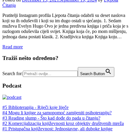
Čitanja
Pratitelji Instagram profila Ljepota čitanja odabrli su deset naslova
koji su ih oduševili i koji su im dugo ostali u sjećanju. 1. Sedam
muževa Evelyn Hugo Ovo je jedna predivna knjiga i priča koja je s
razlogom oduševila cijeli svijet. Knjiga koja će, po mom mišljenju,
jednoga dana postati klasik. 2. Kradljivica knjiga Knjiga koju…
Read more
Tražiš nešto određeno?
Search for:
Search Button
Podcast
#5 Biblioterapija - Riječi koje liječe
#4 Mogu li knjige za samopomoć zamijeniti psihoterapiju?
#3 Reading slump - Što kad dođe do pada u čitanju?
#2 Komercijalizacija književnosti kroz objektiv društvenih mreža
#1 Pristupačna književnost: Jednostavne, ali duboke knjige