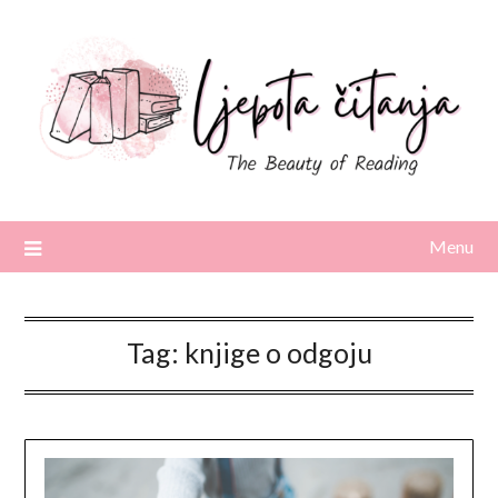
Skip
to
content
Menu
Tag:
knjige o odgoju