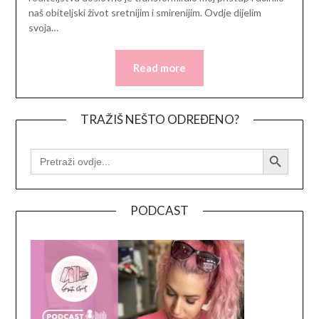
naš obiteljski život sretnijim i smirenijim. Ovdje dijelim
svoja…
Read more
TRAŽIŠ NEŠTO ODREĐENO?
Search Button
SEARCH
FOR:
PODCAST