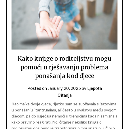
Kako knjige o roditeljstvu mogu
pomoći u rješavanju problema
ponašanja kod djece
Posted on
January 20, 2025
by
Ljepota
Čitanja
Kao majka dvoje djece, rijetko sam se suočavala s izazovima
u ponašanju i tantrumima, ali često u rivalstvu među svojom
djecom, pa do osjećaja nemoći u trenucima kada nisam znala
kako pravilno reagirati. No, čitanje nekoliko knjiga o
roditeljstvu doslovno je transformiralo moj pristup i učinilo