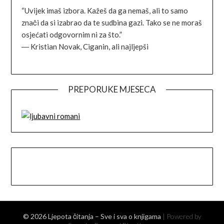
“Uvijek imaš izbora. Kažeš da ga nemaš, ali to samo
znači da si izabrao da te sudbina gazi. Tako se ne moraš
osjećati odgovornim ni za što.”
―
Kristian Novak,
Ciganin, ali najljepši
PREPORUKE MJESECA
Facebook
Instagram
© 2026 Ljepota čitanja – Sve i sva o knjigama
| Powered by