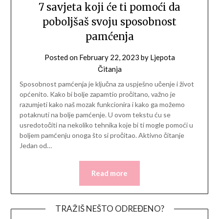
7 savjeta koji će ti pomoći da
poboljšaš svoju sposobnost
pamćenja
Posted on
February 22, 2023
by
Ljepota
Čitanja
Sposobnost pamćenja je ključna za uspješno učenje i život
općenito. Kako bi bolje zapamtio pročitano, važno je
razumjeti kako naš mozak funkcionira i kako ga možemo
potaknuti na bolje pamćenje. U ovom tekstu ću se
usredotočiti na nekoliko tehnika koje bi ti mogle pomoći u
boljem pamćenju onoga što si pročitao. Aktivno čitanje
Jedan od…
Read more
TRAŽIŠ NEŠTO ODREĐENO?