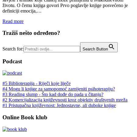
životu. O čemu knjiga govori Prvo poglavlje knjige posvećeno je
definiciji emocija,…
Read more
Tražiš nešto određeno?
Search for:
Search Button
Podcast
#5 Biblioterapija - Riječi koje liječe
#4 Mogu li knjige za samopomoć zamijeniti psihoterapiju?
#3 Reading slump - Što kad dođe do pada u čitanju?
#2 Komercijalizacija književnosti kroz objektiv društvenih mreža
#1 Pristupačna književnost: Jednostavne, ali duboke knjige
Online Book klub