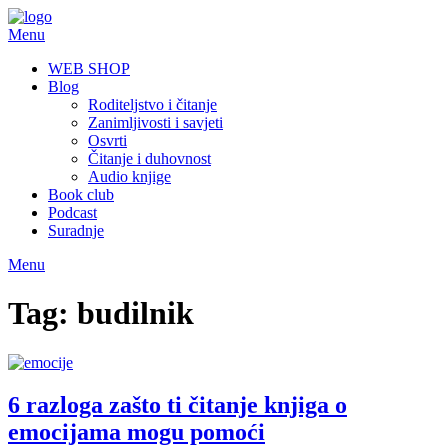
Skip
to
Menu
content
WEB SHOP
Blog
Roditeljstvo i čitanje
Zanimljivosti i savjeti
Osvrti
Čitanje i duhovnost
Audio knjige
Book club
Podcast
Suradnje
Menu
Tag:
budilnik
6 razloga zašto ti čitanje knjiga o
emocijama mogu pomoći