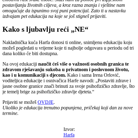
postavljanju životnih ciljeva, a kroz razna znanja i vještine nam
omogućuje da ispunimo svoj puni potencijal.
Zato ti u nastavku
izdvajam pet edukacija na koje se još stigneš prijaviti
.
Kako s ljubavlju reći „NE“
Nakladnička kuća Harfa donosi ti online, snimljenu edukaciju koju
možeš pogledati u vrijeme koje ti najbolje odgovara u periodu od tri
dana koliko će biti dostupna.
Na ovoj edukaciji
naučit ćeš više o važnosti osobnih granica te
zdravom rješavanju sukoba u privatnom i poslovnom životu,
kao i u komunikaciji s djecom.
Kako i sama Irena Orlović,
voditeljica edukacije i osnivačica Harfe navodi: „Postaviti zdrave i
jasne osobne granice znači brinuti za svoje psihofizičko zdravlje, što
je temelj brige za psihofizičko zdravlje djeteta.“
Prijaviti se možeš
OVDJE
.
Ukoliko je edukacija trenutno popunjena, pričekaj koji dan za nove
termine.
Izvor:
Harfa