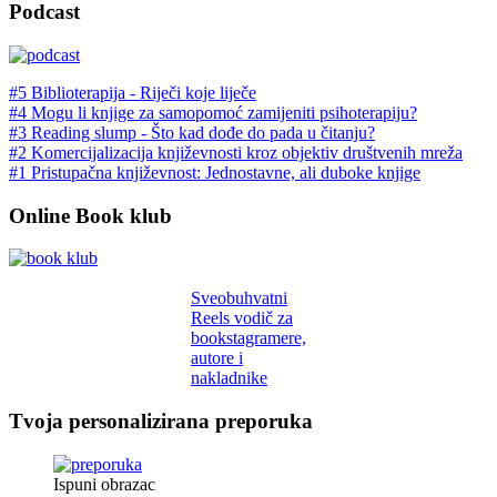
Podcast
#5 Biblioterapija - Riječi koje liječe
#4 Mogu li knjige za samopomoć zamijeniti psihoterapiju?
#3 Reading slump - Što kad dođe do pada u čitanju?
#2 Komercijalizacija književnosti kroz objektiv društvenih mreža
#1 Pristupačna književnost: Jednostavne, ali duboke knjige
Online Book klub
Sveobuhvatni
Reels vodič za
bookstagramere,
autore i
nakladnike
Tvoja personalizirana preporuka
Ispuni obrazac