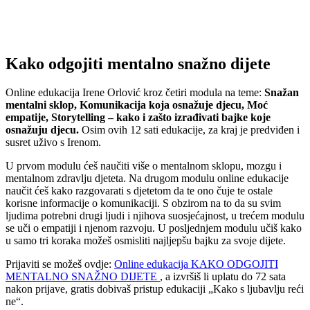
Kako odgojiti mentalno snažno dijete
Online edukacija Irene Orlović kroz četiri modula na teme:
Snažan
mentalni sklop, Komunikacija koja osnažuje djecu, Moć
empatije, Storytelling – kako i zašto izrađivati bajke koje
osnažuju djecu.
Osim ovih 12 sati edukacije, za kraj je predviđen i
susret uživo s Irenom.
U prvom modulu ćeš naučiti više o mentalnom sklopu, mozgu i
mentalnom zdravlju djeteta. Na drugom modulu online edukacije
naučit ćeš kako razgovarati s djetetom da te ono čuje te ostale
korisne informacije o komunikaciji. S obzirom na to da su svim
ljudima potrebni drugi ljudi i njihova suosjećajnost, u trećem modulu
se uči o empatiji i njenom razvoju. U posljednjem modulu učiš kako
u samo tri koraka možeš osmisliti najljepšu bajku za svoje dijete.
Prijaviti se možeš ovdje:
Online edukacija KAKO ODGOJITI
MENTALNO SNAŽNO DIJETE
, a izvršiš li uplatu do 72 sata
nakon prijave, gratis dobivaš pristup edukaciji „Kako s ljubavlju reći
ne“.