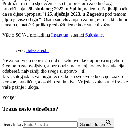
Pridruži im se na sljedećem susretu u prostoru zajedničkog
promišljanja,
28. studenog 2022. u Splitu
, na temu „Najbolji način
da se dijete upropasti“ i
25. siječnja 2023. u Zagrebu
pod temom
„Igra je više od igre“. Osim sudjelovanja u zanimljivim i aktualnim
temama, imat ćeš priliku predložiti teme koje su tebi važne.
Više o SOV-u pronađi na
Instagram
stranici
Salesiane
.
Izvor:
Salesiana.hr
Ne zaboravi da neprestan rad na sebi uvelike doprinosi uspjehu i
životnom zadovoljstvu, a bez obzira na to koju od ovih edukacija
odabereš, najvažniji dio svega si upravo – ti!
Iz vlastitog iskustva mogu reći kako su sve ove edukacije izraziro
korisne, praktične, a osobito zanimljive. Vrijede svake kune i svake
vaše pažnje i uloga.
Podijeli
Tražiš nešto određeno?
Search for:
Search Button