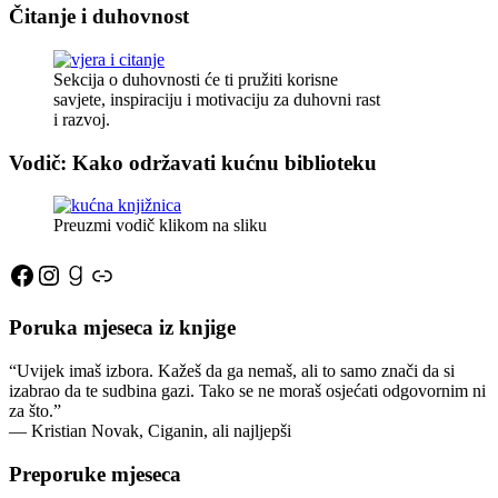
Čitanje i duhovnost
Sekcija o duhovnosti će ti pružiti korisne
savjete, inspiraciju i motivaciju za duhovni rast
i razvoj.
Vodič: Kako održavati kućnu biblioteku
Preuzmi vodič klikom na sliku
Facebook
Instagram
Goodreads
Link
Poruka mjeseca iz knjige
“Uvijek imaš izbora. Kažeš da ga nemaš, ali to samo znači da si
izabrao da te sudbina gazi. Tako se ne moraš osjećati odgovornim ni
za što.”
―
Kristian Novak,
Ciganin, ali najljepši
Preporuke mjeseca