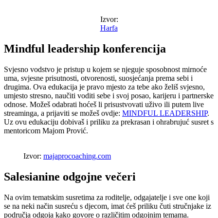
Izvor:
Harfa
Mindful leadership konferencija
Svjesno vodstvo je pristup u kojem se njeguje sposobnost mirnoće
uma, svjesne prisutnosti, otvorenosti, suosjećanja prema sebi i
drugima. Ova edukacija je pravo mjesto za tebe ako želiš svjesno,
umjesto stresno, naučiti voditi sebe i svoj posao, karijeru i partnerske
odnose. Možeš odabrati hoćeš li prisustvovati uživo ili putem live
streaminga, a prijaviti se možeš ovdje:
MINDFUL LEADERSHIP
.
Uz ovu edukaciju dobivaš i priliku za prekrasan i ohrabrujuć susret s
mentoricom Majom Prović.
Izvor:
majaprocoaching.com
Salesianine odgojne večeri
Na ovim tematskim susretima za roditelje, odgajatelje i sve one koji
se na neki način susreću s djecom, imat ćeš priliku čuti stručnjake iz
područja odgoja kako govore o različitim odgojnim temama.