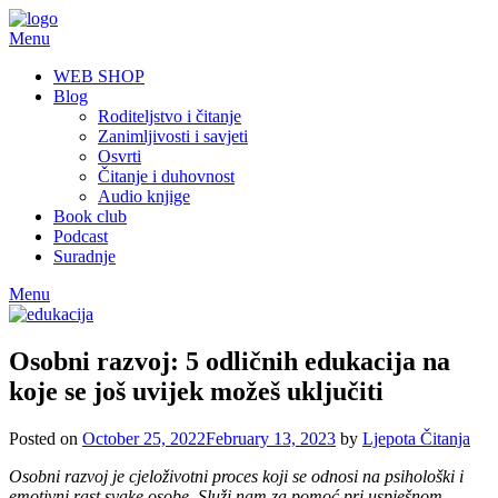
Skip
to
Menu
content
WEB SHOP
Blog
Roditeljstvo i čitanje
Zanimljivosti i savjeti
Osvrti
Čitanje i duhovnost
Audio knjige
Book club
Podcast
Suradnje
Menu
Osobni razvoj: 5 odličnih edukacija na
koje se još uvijek možeš uključiti
Posted on
October 25, 2022
February 13, 2023
by
Ljepota Čitanja
Osobni razvoj je cjeloživotni proces koji se odnosi na psihološki i
emotivni rast svake osobe. Služi nam za pomoć pri uspješnom