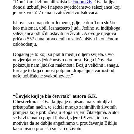
“Don Tom Uzhunnalil zaista je
čudom živ
. Ova knjiga
donosi uzbudljivo i napeto svjedočanstvo salezijanca koji
je preživio 557 dana u zatočeništvu Isilovaca.
Isilovci su u napadu u Jemenu, gdje je don Tom služio
kao misionar, ubili šesnaestero ljudi. Jedino su indijskoga
salezijanca odlučili ostaviti na životu. A ovo je njegova
priča o 557 dana provedenih u zatočeništvu i konačnom
oslobođenju.
Događaj je to koji su pratili mediji diljem svijeta. Ovo
nevjerojatno svjedočanstvo o odnosu Boga i čovjeka
pokazuje nam ljudsku malenost i Božju veličinu i snagu.
Priča je to koja donosi potpuno drugačiju stvarnost od
naše uobičajene svakodnevice.”
“Čovjek koji je bio četvrtak” autora G.K.
Chestertona
– Ova knjiga je napisana na zanimljiv i
pristupačan način, te sadrži mnogo zanimljivih životnih
primjera koje približavaju Boga i vjeru čitateljima. Autor
se bavi temama poput ljubavi, vjere i života, te nas
motivira da se dublje angažiramo u proučavanju Biblije
kako bismo pronašli smisao u životu.