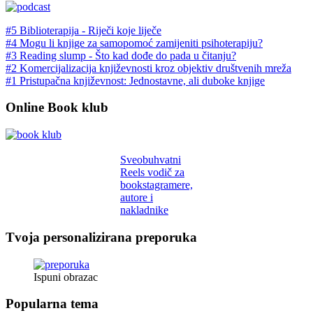
#5 Biblioterapija - Riječi koje liječe
#4 Mogu li knjige za samopomoć zamijeniti psihoterapiju?
#3 Reading slump - Što kad dođe do pada u čitanju?
#2 Komercijalizacija književnosti kroz objektiv društvenih mreža
#1 Pristupačna književnost: Jednostavne, ali duboke knjige
Online Book klub
Sveobuhvatni
Reels vodič za
bookstagramere,
autore i
nakladnike
Tvoja personalizirana preporuka
Ispuni obrazac
Popularna tema