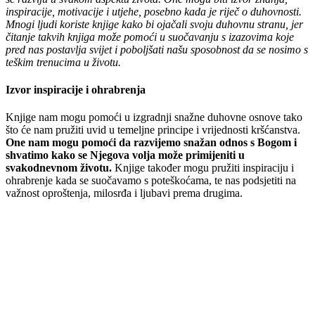
inspiracije, motivacije i utjehe, posebno kada je riječ o duhovnosti.
Mnogi ljudi koriste knjige kako bi ojačali svoju duhovnu stranu, jer
čitanje takvih knjiga može pomoći u suočavanju s izazovima koje
pred nas postavlja svijet i poboljšati našu sposobnost da se nosimo s
teškim trenucima u životu.
Izvor inspiracije i ohrabrenja
Knjige nam mogu pomoći u izgradnji snažne duhovne osnove tako
što će nam pružiti uvid u temeljne principe i vrijednosti kršćanstva.
One nam mogu pomoći da razvijemo snažan odnos s Bogom i
shvatimo kako se Njegova volja može primijeniti u
svakodnevnom životu.
Knjige također mogu pružiti inspiraciju i
ohrabrenje kada se suočavamo s poteškoćama, te nas podsjetiti na
važnost oproštenja, milosrđa i ljubavi prema drugima.