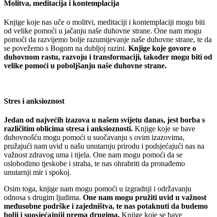
Molitva, meditacija i kontemplacija
Knjige koje nas uče o molitvi, meditaciji i kontemplaciji mogu biti
od velike pomoći u jačanju naše duhovne strane. One nam mogu
pomoći da razvijemo bolje razumijevanje naše duhovne strane, te da
se povežemo s Bogom na dubljoj razini.
Knjige koje govore o
duhovnom rastu, razvoju i transformaciji, također mogu biti od
velike pomoći u poboljšanju naše duhovne strane.
Stres i anksioznost
Jedan od najvećih izazova u našem svijetu danas, jest borba s
različitim oblicima stresa i anksioznosti.
Knjige koje se bave
duhovnošću mogu pomoći u suočavanju s ovim izazovima,
pružajući nam uvid u našu unutarnju prirodu i podsjećajući nas na
važnost zdravog uma i tijela. One nam mogu pomoći da se
oslobodimo tjeskobe i straha, te nas ohrabriti da pronađemo
unutarnji mir i spokoj.
Osim toga, knjige nam mogu pomoći u izgradnji i održavanju
odnosa s drugim ljudima.
One nam mogu pružiti uvid u važnost
međusobne podrške i zajedništva, te nas potaknuti da budemo
bolji i suosjećajniji prema drugima.
Knjige koje se bave