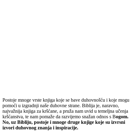
Postoje mnoge vrste knjiga koje se bave duhovnošću i koje mogu
pomoći u izgradnji naše duhovne strane. Biblija je, naravno,
najvažnija knjiga za kršćane, a pruža nam uvid u temeljna učenja
kršćanstva, te nam pomaže da razvijemo snažan odnos s B
ogom.
No, uz Bibliju, postoje i mnoge druge knjige koje su izvrsni
izvori duhovnog znanja i inspiracije.