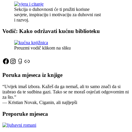
Sekcija o duhovnosti će ti pružiti korisne
savjete, inspiraciju i motivaciju za duhovni rast
i razvoj.
Vodič: Kako održavati kućnu biblioteku
Preuzmi vodič klikom na sliku
Facebook
Instagram
Goodreads
Link
Poruka mjeseca iz knjige
“Uvijek imaš izbora. Kažeš da ga nemaš, ali to samo znači da si
izabrao da te sudbina gazi. Tako se ne moraš osjećati odgovornim ni
za što.”
―
Kristian Novak,
Ciganin, ali najljepši
Preporuke mjeseca