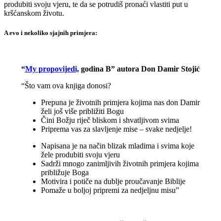
produbiti svoju vjeru, te da se potrudiš pronaći vlastiti put u
kršćanskom životu.
A evo i nekoliko sjajnih primjera:
“
My propovijedi,
godina B” autora Don Damir Stojić
“Što vam ova knjiga donosi?
Prepuna je životnih primjera kojima nas don Damir
želi još više približiti Bogu
Čini Božju riječ bliskom i shvatljivom svima
Priprema vas za slavljenje mise – svake nedjelje!
Napisana je na način blizak mladima i svima koje
žele produbiti svoju vjeru
Sadrži mnogo zanimljivih životnih primjera kojima
približuje Boga
Motivira i potiče na dublje proučavanje Biblije
Pomaže u boljoj pripremi za nedjeljnu misu”