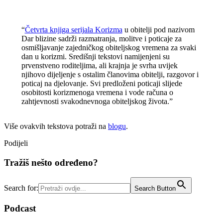
“
Četvrta knjiga serijala Korizma
u obitelji pod nazivom
Dar blizine sadrži razmatranja, molitve i poticaje za
osmišljavanje zajedničkog obiteljskog vremena za svaki
dan u korizmi. Središnji tekstovi namijenjeni su
prvenstveno roditeljima, ali krajnja je svrha uvijek
njihovo dijeljenje s ostalim članovima obitelji, razgovor i
poticaj na djelovanje. Svi predloženi poticaji slijede
osobitosti korizmenoga vremena i vode računa o
zahtjevnosti svakodnevnoga obiteljskog života.”
Više ovakvih tekstova potraži na
blogu
.
Podijeli
Tražiš nešto određeno?
Search for:
Search Button
Podcast