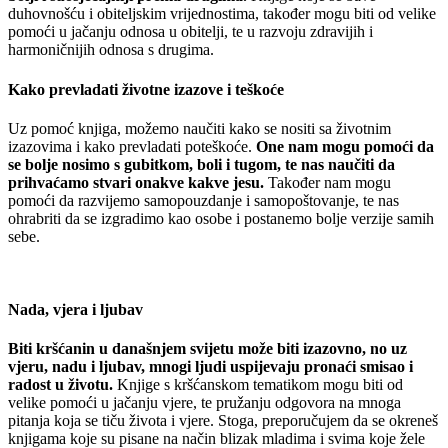
duhovnošću i obiteljskim vrijednostima, također mogu biti od velike
pomoći u jačanju odnosa u obitelji, te u razvoju zdravijih i
harmoničnijih odnosa s drugima.
Kako prevladati životne izazove i teškoće
Uz pomoć knjiga, možemo naučiti kako se nositi sa životnim
izazovima i kako prevladati poteškoće.
One nam mogu pomoći da
se bolje nosimo s gubitkom, boli i tugom, te nas naučiti da
prihvaćamo stvari onakve kakve jesu.
Također nam mogu
pomoći da razvijemo samopouzdanje i samopoštovanje, te nas
ohrabriti da se izgradimo kao osobe i postanemo bolje verzije samih
sebe.
Nada, vjera i ljubav
Biti kršćanin u današnjem svijetu može biti izazovno, no uz
vjeru, nadu i ljubav, mnogi ljudi uspijevaju pronaći smisao i
radost u životu.
Knjige s kršćanskom tematikom mogu biti od
velike pomoći u jačanju vjere, te pružanju odgovora na mnoga
pitanja koja se tiču života i vjere. Stoga, preporučujem da se okreneš
knjigama koje su pisane na način blizak mladima i svima koje žele