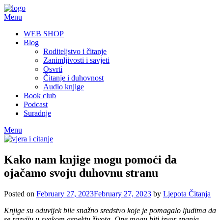
Skip
to
Menu
content
WEB SHOP
Blog
Roditeljstvo i čitanje
Zanimljivosti i savjeti
Osvrti
Čitanje i duhovnost
Audio knjige
Book club
Podcast
Suradnje
Menu
Kako nam knjige mogu pomoći da
ojačamo svoju duhovnu stranu
Posted on
February 27, 2023
February 27, 2023
by
Ljepota Čitanja
Knjige su oduvijek bile snažno sredstvo koje je pomagalo ljudima da
se razviju u svakom aspektu života. One mogu biti izvor znanja,