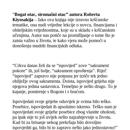
“
Bogat otac, siromašni otac” autora Roberta
Kiyosakija
– Iako ova knjiga nije izravno kršćanske
tematike, ona nudi vrijedne lekcije o novcu, financijama i
obiteljskim vrijednostima, koje su u skladu s kršćanskim
učenjima. Autor nas potiče na promišljanje o tome što je
zaista važno u životu, te kako vjera može pomoći u
donošenju mudrih financijskih odluka.
“Crkva danas želi da se “ispovijed” zove “sakrament
pokore” ili, još bolje, “sakrament oproštenja”. Riječ
“ispovijed” zapravo nije potpuna jer izriče tek jedno
obilježje ovog sakramenta. Doista, ispovijed grijeha nije
njegova jedina sastavnica. Temeljno je nešto drugo. To je
kajanje, pomirenje s Bogom i s braćom.
Ispovijedati svoje grijehe oduvijek je svima bilo teško.
Posebice, ispovijedati ih apsolutno iskreno. Teško nam je
ispovijedati svoje grijehe posebice zbog vlastite oholosti,
pa ipak nije to još uvijek nešto najzahtjevnije u životu.
Kad bi za brisanje nekog prekršaja bilo dovoljno
ispovjediti ga, bilo bi to zapravo nešto jako jednostavno!”