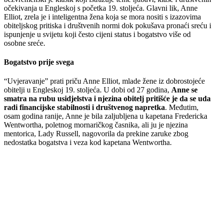
očekivanja u Engleskoj s početka 19. stoljeća. Glavni lik, Anne
Elliot, zrela je i inteligentna žena koja se mora nositi s izazovima
obiteljskog pritiska i društvenih normi dok pokušava pronaći sreću i
ispunjenje u svijetu koji često cijeni status i bogatstvo više od
osobne sreće.
Bogatstvo prije svega
“Uvjeravanje” prati priču Anne Elliot, mlade žene iz dobrostojeće
obitelji u Engleskoj 19. stoljeća. U dobi od 27 godina,
Anne se
smatra na rubu usidjelstva i njezina obitelj pritišće je da se uda
radi financijske stabilnosti i društvenog napretka
. Međutim,
osam godina ranije, Anne je bila zaljubljena u kapetana Fredericka
Wentwortha, poletnog mornaričkog časnika, ali ju je njezina
mentorica, Lady Russell, nagovorila da prekine zaruke zbog
nedostatka bogatstva i veza kod kapetana Wentwortha.