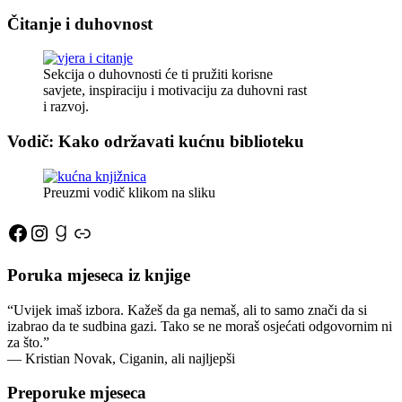
Čitanje i duhovnost
Sekcija o duhovnosti će ti pružiti korisne
savjete, inspiraciju i motivaciju za duhovni rast
i razvoj.
Vodič: Kako održavati kućnu biblioteku
Preuzmi vodič klikom na sliku
Facebook
Instagram
Goodreads
Link
Poruka mjeseca iz knjige
“Uvijek imaš izbora. Kažeš da ga nemaš, ali to samo znači da si
izabrao da te sudbina gazi. Tako se ne moraš osjećati odgovornim ni
za što.”
―
Kristian Novak,
Ciganin, ali najljepši
Preporuke mjeseca