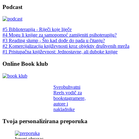
Podcast
#5 Biblioterapija - Riječi koje liječe
#4 Mogu li knjige za samopomoć zamijeniti psihoterapiju?
#3 Reading slump - Što kad dođe do pada u čitanju?
#2 Komercijalizacija književnosti kroz objektiv društvenih mreža
#1 Pristupačna književnost: Jednostavne, ali duboke knjige
Online Book klub
Sveobuhvatni
Reels vodič za
bookstagramere,
autore i
nakladnike
Tvoja personalizirana preporuka
Ispuni obrazac