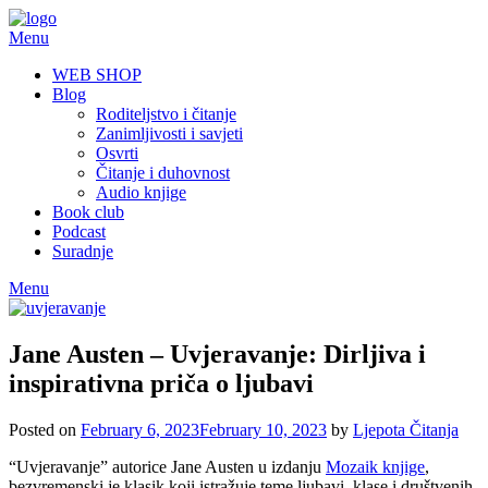
Skip
to
Menu
content
WEB SHOP
Blog
Roditeljstvo i čitanje
Zanimljivosti i savjeti
Osvrti
Čitanje i duhovnost
Audio knjige
Book club
Podcast
Suradnje
Menu
Jane Austen – Uvjeravanje: Dirljiva i
inspirativna priča o ljubavi
Posted on
February 6, 2023
February 10, 2023
by
Ljepota Čitanja
“Uvjeravanje” autorice Jane Austen u izdanju
Mozaik knjige
,
bezvremenski je klasik koji istražuje teme ljubavi, klase i društvenih