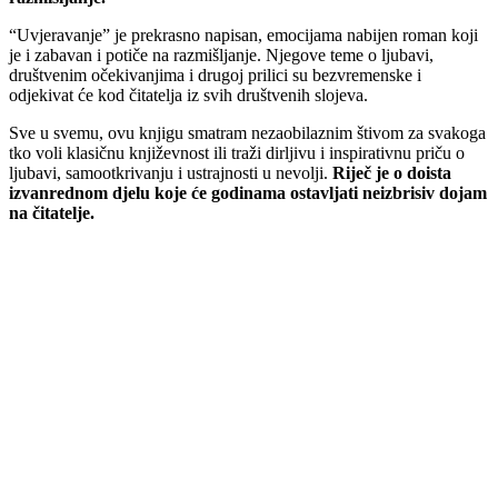
“Uvjeravanje” je prekrasno napisan, emocijama nabijen roman koji
je i zabavan i potiče na razmišljanje. Njegove teme o ljubavi,
društvenim očekivanjima i drugoj prilici su bezvremenske i
odjekivat će kod čitatelja iz svih društvenih slojeva.
Sve u svemu, ovu knjigu smatram nezaobilaznim štivom za svakoga
tko voli klasičnu književnost ili traži dirljivu i inspirativnu priču o
ljubavi, samootkrivanju i ustrajnosti u nevolji.
Riječ je o doista
izvanrednom djelu koje će godinama ostavljati neizbrisiv dojam
na čitatelje.