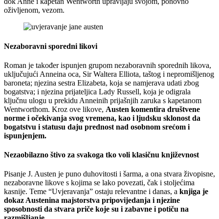
dok Anne i kapetan Wentworth upravljaju svojom, ponovno
oživljenom, vezom.
Nezaboravni sporedni likovi
Roman je također ispunjen grupom nezaboravnih sporednih likova,
uključujući Anneina oca, Sir Waltera Elliota, taštog i nepromišljenog
baroneta; njezina sestra Elizabeta, koja se namjerava udati zbog
bogatstva; i njezina prijateljica Lady Russell, koja je odigrala
ključnu ulogu u prekidu Anneinih prijašnjih zaruka s kapetanom
Wentworthom. Kroz ove likove,
Austen komentira društvene
norme i očekivanja svog vremena, kao i ljudsku sklonost da
bogatstvu i statusu daju prednost nad osobnom srećom i
ispunjenjem.
Nezaobilazno štivo za svakoga tko voli klasičnu književnost
Pisanje J. Austen je puno duhovitosti i šarma, a ona stvara živopisne,
nezaboravne likove s kojima se lako povezati, čak i stoljećima
kasnije. Teme “Uvjeravanja” ostaju relevantne i danas, a
knjiga je
dokaz Austenina majstorstva pripovijedanja i njezine
sposobnosti da stvara priče koje su i zabavne i potiču na
razmišljanje.