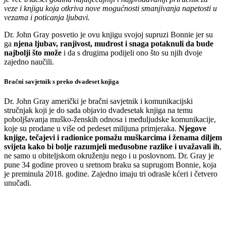
veze i knjigu koja otkriva nove mogućnosti smanjivanja napetosti u
vezama i poticanja ljubavi.
Dr. John Gray posvetio je ovu knjigu svojoj supruzi Bonnie jer su
ga
njena ljubav, ranjivost, mudrost i snaga potaknuli da bude
najbolji što može
i da s drugima podijeli ono što su njih dvoje
zajedno naučili.
Bračni savjetnik s preko dvadeset knjiga
Dr. John Gray američki je bračni savjetnik i komunikacijski
stručnjak koji je do sada objavio dvadesetak knjiga na temu
poboljšavanja muško-ženskih odnosa i međuljudske komunikacije,
koje su prodane u više od pedeset milijuna primjeraka.
Njegove
knjige, tečajevi i radionice pomažu muškarcima i ženama diljem
svijeta kako bi bolje razumjeli međusobne razlike i uvažavali ih
,
ne samo u obiteljskom okruženju nego i u poslovnom. Dr. Gray je
pune 34 godine proveo u sretnom braku sa suprugom Bonnie, koja
je preminula 2018. godine. Zajedno imaju tri odrasle kćeri i četvero
unučadi.