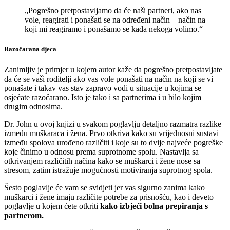
„Pogrešno pretpostavljamo da će naši partneri, ako nas
vole, reagirati i ponašati se na određeni način – način na
koji mi reagiramo i ponašamo se kada nekoga volimo.“
Razočarana djeca
Zanimljiv je primjer u kojem autor kaže da pogrešno pretpostavljate
da će se vaši roditelji ako vas vole ponašati na način na koji se vi
ponašate i takav vas stav zapravo vodi u situacije u kojima se
osjećate razočarano. Isto je tako i sa partnerima i u bilo kojim
drugim odnosima.
Dr. John u ovoj knjizi u svakom poglavlju detaljno razmatra razlike
između muškaraca i žena. Prvo otkriva kako su vrijednosni sustavi
između spolova urođeno različiti i koje su to dvije najveće pogreške
koje činimo u odnosu prema suprotnome spolu. Nastavlja sa
otkrivanjem različitih načina kako se muškarci i žene nose sa
stresom, zatim istražuje mogućnosti motiviranja suprotnog spola.
Šesto poglavlje će vam se svidjeti jer vas sigurno zanima kako
muškarci i žene imaju različite potrebe za prisnošću, kao i deveto
poglavlje u kojem ćete otkriti
kako izbjeći bolna prepiranja s
partnerom.