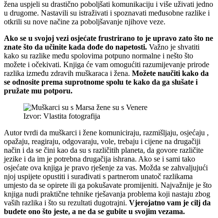
žena uspjeli su drastično poboljšati komunikaciju i više uživati jedno
u drugome. Nastavili su istraživati i spoznavati međusobne razlike i
otkrili su nove načine za poboljšavanje njihove veze.
Ako se u svojoj vezi osjećate frustrirano to je upravo zato što ne
znate što da učinite kada dođe do napetosti.
Važno je shvatiti
kako su razlike među spolovima potpuno normalne i nešto što
možete i očekivati. Knjiga će vam omogućiti razumijevanje prirode
razlika između zdravih muškaraca i žena.
Možete naučiti kako da
se odnosite prema suprotnome spolu te kako da ga slušate i
pružate mu potporu.
Izvor: Vlastita fotografija
Autor tvrdi da muškarci i žene komuniciraju, razmišljaju, osjećaju ,
opažaju, reagiraju, odgovaraju, vole, trebaju i cijene na drugačiji
način i da se čini kao da su s različitih planeta, da govore različite
jezike i da im je potrebna drugačija ishrana. Ako se i sami tako
osjećate ova knjiga je pravo rješenje za vas. Možda se zahvaljujući
njoj uspijete opustiti i surađivati s partnerom unatoč razlikama
umjesto da se opirete ili ga pokušavate promijeniti. Najvažnije je što
knjiga nudi praktične tehnike rješavanja problema koji nastaju zbog
vaših razlika i što su rezultati dugotrajni.
Vjerojatno vam je cilj da
budete ono što jeste, a ne da se gubite u svojim vezama.