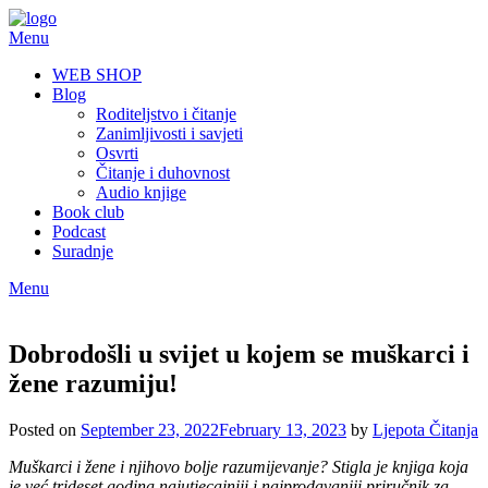
Skip
to
Menu
content
WEB SHOP
Blog
Roditeljstvo i čitanje
Zanimljivosti i savjeti
Osvrti
Čitanje i duhovnost
Audio knjige
Book club
Podcast
Suradnje
Menu
Dobrodošli u svijet u kojem se muškarci i
žene razumiju!
Posted on
September 23, 2022
February 13, 2023
by
Ljepota Čitanja
Muškarci i žene i njihovo bolje razumijevanje? Stigla je knjiga koja
je već trideset godina najutjecajniji i najprodavaniji priručnik za