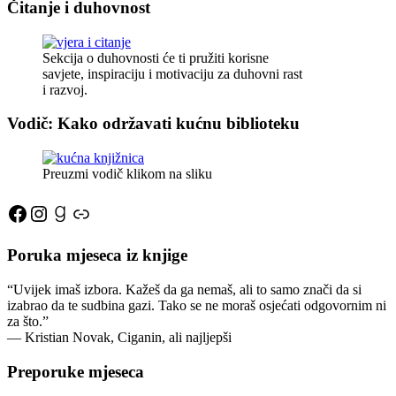
Čitanje i duhovnost
Sekcija o duhovnosti će ti pružiti korisne
savjete, inspiraciju i motivaciju za duhovni rast
i razvoj.
Vodič: Kako održavati kućnu biblioteku
Preuzmi vodič klikom na sliku
Facebook
Instagram
Goodreads
Link
Poruka mjeseca iz knjige
“Uvijek imaš izbora. Kažeš da ga nemaš, ali to samo znači da si
izabrao da te sudbina gazi. Tako se ne moraš osjećati odgovornim ni
za što.”
―
Kristian Novak,
Ciganin, ali najljepši
Preporuke mjeseca