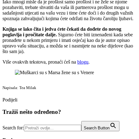
Iako mnogi misle da je prošlost samo prošlost i ne žele se njome
pozabaviti, trebate shvatiti da vaša ili partnerova prošlost mogu u
sadašnjosti utjecati na vašu vezu i time ćete doći i do drugih važnih
spoznaja zahvaljujući kojima ćete održati na životu čaroliju ljubavi.
Knjiga se lako čita i jedva ćete čekati da dođete do novog
poglavlja i pročitate dalje.
Sigurno ćete biti iznenađeni kada sebe
pronađete u nekom primjeru i imati osjećaj kao da je autor opisao
upravo vašu situaciju, a možda se i nasmijete na neke dijelove (kao
što sam ja).
Više ovakvih tekstova, pronaći ćeš na
blogu
.
Napisala: Tea Milak
Podijeli
Tražiš nešto određeno?
Search for:
Search Button