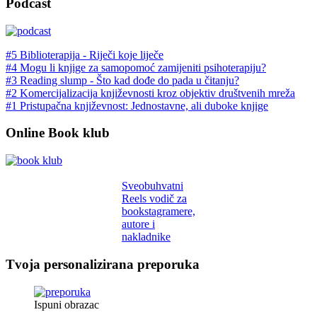
Podcast
#5 Biblioterapija - Riječi koje liječe
#4 Mogu li knjige za samopomoć zamijeniti psihoterapiju?
#3 Reading slump - Što kad dođe do pada u čitanju?
#2 Komercijalizacija književnosti kroz objektiv društvenih mreža
#1 Pristupačna književnost: Jednostavne, ali duboke knjige
Online Book klub
Sveobuhvatni
Reels vodič za
bookstagramere,
autore i
nakladnike
Tvoja personalizirana preporuka
Ispuni obrazac