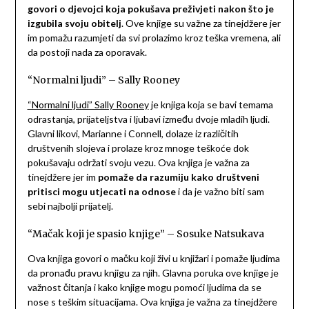
govori o djevojci koja pokušava preživjeti nakon što je
izgubila svoju obitelj
. Ove knjige su važne za tinejdžere jer
im pomažu razumjeti da svi prolazimo kroz teška vremena, ali
da postoji nada za oporavak.
“Normalni ljudi” – Sally Rooney
“Normalni ljudi” Sally Rooney
je knjiga koja se bavi temama
odrastanja, prijateljstva i ljubavi između dvoje mladih ljudi.
Glavni likovi, Marianne i Connell, dolaze iz različitih
društvenih slojeva i prolaze kroz mnoge teškoće dok
pokušavaju održati svoju vezu. Ova knjiga je važna za
tinejdžere jer im
pomaže da razumiju kako društveni
pritisci mogu utjecati na odnose
i da je važno biti sam
sebi najbolji prijatelj.
“Mačak koji je spasio knjige” – Sosuke Natsukava
Ova knjiga govori o mačku koji živi u knjižari i pomaže ljudima
da pronađu pravu knjigu za njih. Glavna poruka ove knjige je
važnost čitanja i kako knjige mogu pomoći ljudima da se
nose s teškim situacijama. Ova knjiga je važna za tinejdžere