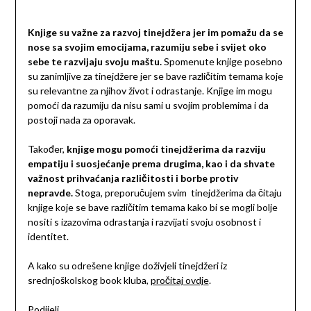
Knjige su važne za razvoj tinejdžera jer im pomažu da se
nose sa svojim emocijama, razumiju sebe i svijet oko
sebe te razvijaju svoju maštu.
Spomenute knjige posebno
su zanimljive za tinejdžere jer se bave različitim temama koje
su relevantne za njihov život i odrastanje. Knjige im mogu
pomoći da razumiju da nisu sami u svojim problemima i da
postoji nada za oporavak.
Također,
knjige mogu pomoći tinejdžerima da razviju
empatiju i suosjećanje prema drugima, kao i da shvate
važnost prihvaćanja različitosti i borbe protiv
nepravde.
Stoga, preporučujem svim tinejdžerima da čitaju
knjige koje se bave različitim temama kako bi se mogli bolje
nositi s izazovima odrastanja i razvijati svoju osobnost i
identitet.
A kako su odrešene knjige doživjeli tinejdžeri iz
srednjoškolskog book kluba,
pročitaj ovdje
.
Podijeli