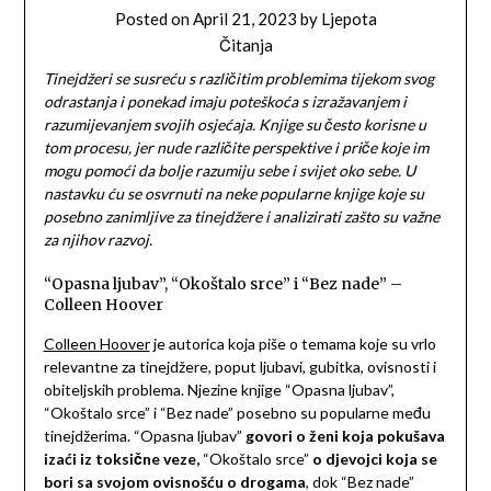
Posted on
April 21, 2023
by
Ljepota
Čitanja
Tinejdžeri se susreću s različitim problemima tijekom svog
odrastanja i ponekad imaju poteškoća s izražavanjem i
razumijevanjem svojih osjećaja. Knjige su često korisne u
tom procesu, jer nude različite perspektive i priče koje im
mogu pomoći da bolje razumiju sebe i svijet oko sebe. U
nastavku ću se osvrnuti na neke popularne knjige koje su
posebno zanimljive za tinejdžere i analizirati zašto su važne
za njihov razvoj.
“Opasna ljubav”, “Okoštalo srce” i “Bez nade” –
Colleen Hoover
Colleen Hoover
je autorica koja piše o temama koje su vrlo
relevantne za tinejdžere, poput ljubavi, gubitka, ovisnosti i
obiteljskih problema. Njezine knjige “Opasna ljubav”,
“Okoštalo srce” i “Bez nade” posebno su popularne među
tinejdžerima. “Opasna ljubav”
govori o ženi koja pokušava
izaći iz toksične veze,
“Okoštalo srce”
o djevojci koja se
bori sa svojom ovisnošću o drogama
, dok “Bez nade”