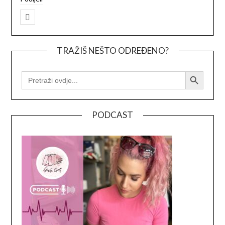
TRAŽIŠ NEŠTO ODREĐENO?
Search Button
SEARCH
FOR:
PODCAST