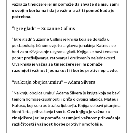
važna za tinejdžere jer im
pomaže da shvate da nisu sami
u svojim borbama i da je važno tražiti pomoć kada je
potrebna.
“Igre gladi” – Suzanne Collins
“Igre gladi” Suzanne Collins je knjiga koja se događa u
postapokaliptičnom svijetu, a glavna junakinja Katniss se
bori za preživljavanje u igrama gladi. Knjiga se bavi temama
poput preživljavanja, ratovanja i društvenih nejednakosti.
Ova knjiga je
važna za tinejdžere jer im pomaže
razumjeti važnost jednakosti i borbe protiv nepravde.
“Na kraju obojica umiru” – Adam Silvera
“Na kraju obojica umiru” Adama Silvera je knjiga koja se bavi
temom homoseksualnosti, i priča o dvojici mladića, Mateu i
Rufusu, koji su u potrazi za ljubavlju. Knjiga se bavi pitanjima
identiteta, prihvaćanja i smrti.
Ova knjiga je važna za
tinejdžere jer im pomaže razumjeti važnost prihvaćanja
različitosti i važnost borbe protiv homofobije.