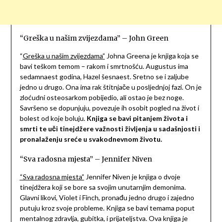
“Greška u našim zvijezdama” – John Green
“
Greška u našim zvijezdama”
Johna Greena je knjiga koja se
bavi teškom temom – rakom i smrtnošću. Augustus ima
sedamnaest godina, Hazel šesnaest. Sretno se i zaljube
jedno u drugo. Ona ima rak štitnjače u posljednjoj fazi. On je
zloćudni osteosarkom pobijedio, ali ostao je bez noge.
Savršeno se dopunjuju, povezuje ih osobit pogled na život i
bolest od koje boluju.
Knjiga se bavi pitanjem života i
smrti te uči tinejdžere važnosti življenja u sadašnjosti i
pronalaženju sreće u svakodnevnom životu.
“Sva radosna mjesta” – Jennifer Niven
“Sva radosna mjesta”
Jennifer Niven je knjiga o dvoje
tinejdžera koji se bore sa svojim unutarnjim demonima.
Glavni likovi, Violet i Finch, pronađu jedno drugo i zajedno
putuju kroz svoje probleme. Knjiga se bavi temama poput
mentalnog zdravlja, gubitka, i prijateljstva. Ova knjiga je