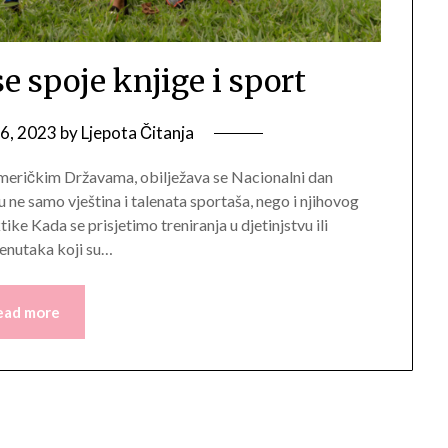
e spoje knjige i sport
6, 2023
by
Ljepota Čitanja
Američkim Državama, obilježava se Nacionalni dan
u ne samo vještina i talenata sportaša, nego i njihovog
ike Kada se prisjetimo treniranja u djetinjstvu ili
trenutaka koji su…
ead more