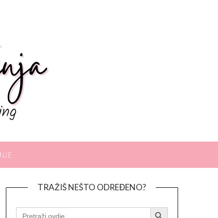
NJE
TRAŽIŠ NEŠTO ODREĐENO?
Search Button
SEARCH
FOR: