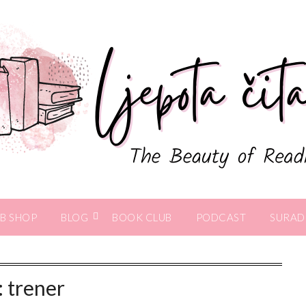
B SHOP
BLOG
BOOK CLUB
PODCAST
SURAD
:
trener