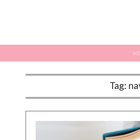
WE
Tag:
na