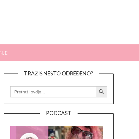
NJE
TRAŽIŠ NEŠTO ODREĐENO?
Search Button
SEARCH
FOR:
PODCAST