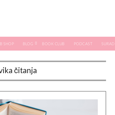
B SHOP
BLOG
BOOK CLUB
PODCAST
SURAD
vika čitanja