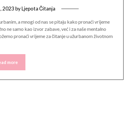
5, 2023
by
Ljepota Čitanja
žurbanim, a mnogi od nas se pitaju kako pronaći vrijeme
važno ne samo kao izvor zabave, već i za naše mentalno
 možemo pronaći vrijeme za čitanje u užurbanom životnom
ead more