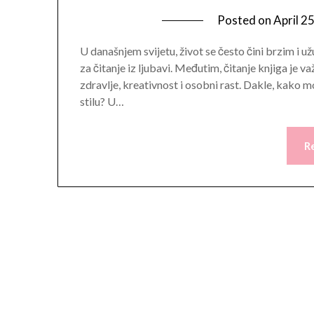
Posted on
April 2
U današnjem svijetu, život se često čini brzim i u
za čitanje iz ljubavi. Međutim, čitanje knjiga je 
zdravlje, kreativnost i osobni rast. Dakle, kako
stilu? U…
R