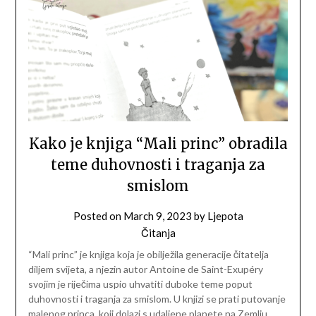
Kako je knjiga “Mali princ” obradila
teme duhovnosti i traganja za
smislom
Posted on
March 9, 2023
by
Ljepota
Čitanja
“Mali princ” je knjiga koja je obilježila generacije čitatelja
diljem svijeta, a njezin autor Antoine de Saint-Exupéry
svojim je riječima uspio uhvatiti duboke teme poput
duhovnosti i traganja za smislom. U knjizi se prati putovanje
malenog princa, koji dolazi s udaljene planete na Zemlju