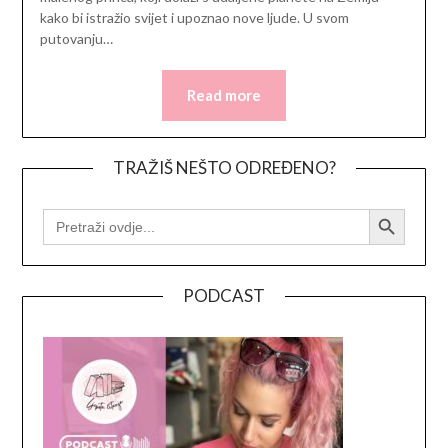
kako bi istražio svijet i upoznao nove ljude. U svom
putovanju…
Read more
TRAŽIŠ NEŠTO ODREĐENO?
Search Button
SEARCH
FOR:
PODCAST