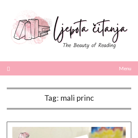
Skip
to
content
Menu
Tag:
mali princ