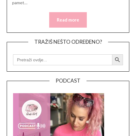
pamet…
Read more
TRAŽIŠ NEŠTO ODREĐENO?
Search Button
SEARCH
FOR:
PODCAST