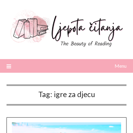
Skip
to
content
Menu
Tag:
igre za djecu