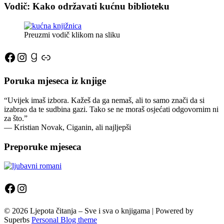
Vodič: Kako održavati kućnu biblioteku
Preuzmi vodič klikom na sliku
Facebook
Instagram
Goodreads
Link
Poruka mjeseca iz knjige
“Uvijek imaš izbora. Kažeš da ga nemaš, ali to samo znači da si
izabrao da te sudbina gazi. Tako se ne moraš osjećati odgovornim ni
za što.”
―
Kristian Novak,
Ciganin, ali najljepši
Preporuke mjeseca
Facebook
Instagram
© 2026 Ljepota čitanja – Sve i sva o knjigama
| Powered by
Superbs
Personal Blog theme