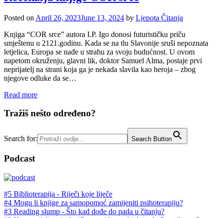
Posted on
April 26, 2023
June 13, 2024
by
Ljepota Čitanja
Knjiga “COR srce” autora I.P. Igo donosi futurističku priču
smještenu u 2121.godinu. Kada se na tlu Slavonije sruši nepoznata
letjelica, Europa se nađe u strahu za svoju budućnost. U ovom
napetom okruženju, glavni lik, doktor Samuel Alma, postaje prvi
neprijatelj na strani koja ga je nekada slavila kao heroja – zbog
njegove odluke da se…
Read more
Tražiš nešto određeno?
Search for:
Search Button
Podcast
#5 Biblioterapija - Riječi koje liječe
#4 Mogu li knjige za samopomoć zamijeniti psihoterapiju?
#3 Reading slump - Što kad dođe do pada u čitanju?