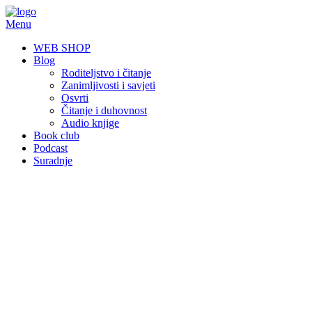
Skip
to
Menu
content
WEB SHOP
Blog
Roditeljstvo i čitanje
Zanimljivosti i savjeti
Osvrti
Čitanje i duhovnost
Audio knjige
Book club
Podcast
Suradnje