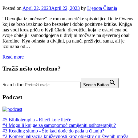
Posted on
April 22, 2023
April 22, 2023
by
Ljepota Čitanja
“Djevojka iz močvare” je roman američke spisateljice Delie Owens
koji se brzo istaknuo kao bestseler i dobio pozitivne kritike. Knjiga
nas vodi kroz priču o Kyji Clark, djevojčici koja je ostavljena od
svoje obitelji i samoodgojena u divljini močvare na sjevernoj obali
Karoline. Kya odrasta u divljini, pa nauči preživjeti sama, ali je
izolirana od…
Read more
Tražiš nešto određeno?
Search for:
Search Button
Podcast
#5 Biblioterapija - Riječi koje liječe
#4 Mogu li knjige za samopomoć zamijeniti psihoterapiju?
#3 Reading slump - Što kad dođe do pada u čitanju?
#2 Komercijalizacija književnosti kroz objektiv društvenih mreža