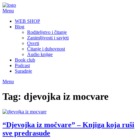
Skip
to
Menu
content
WEB SHOP
Blog
Roditeljstvo i čitanje
Zanimljivosti i savjeti
Osvrti
Čitanje i duhovnost
Audio knjige
Book club
Podcast
Suradnje
Menu
Tag:
djevojka iz mocvare
“Djevojka iz močvare” – Knjiga koja ruši
sve predrasude