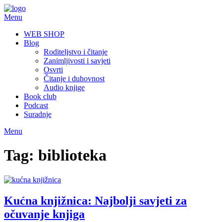
Skip
to
Menu
content
WEB SHOP
Blog
Roditeljstvo i čitanje
Zanimljivosti i savjeti
Osvrti
Čitanje i duhovnost
Audio knjige
Book club
Podcast
Suradnje
Menu
Tag:
biblioteka
Kućna knjižnica: Najbolji savjeti za
očuvanje knjiga