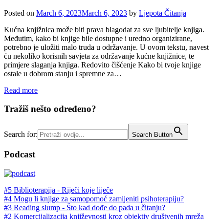
Posted on
March 6, 2023
March 6, 2023
by
Ljepota Čitanja
Kućna knjižnica može biti prava blagodat za sve ljubitelje knjiga.
Međutim, kako bi knjige bile dostupne i uredno organizirane,
potrebno je uložiti malo truda u održavanje. U ovom tekstu, navest
ću nekoliko korisnih savjeta za održavanje kućne knjižnice, te
primjere slaganja knjiga. Redovito čišćenje Kako bi tvoje knjige
ostale u dobrom stanju i spremne za…
Read more
Tražiš nešto određeno?
Search for:
Search Button
Podcast
#5 Biblioterapija - Riječi koje liječe
#4 Mogu li knjige za samopomoć zamijeniti psihoterapiju?
#3 Reading slump - Što kad dođe do pada u čitanju?
#2 Komercijalizacija književnosti kroz objektiv društvenih mreža