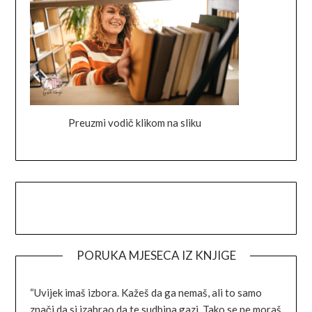
Preuzmi vodič klikom na sliku
Facebook
Instagram
Goodreads
Link
PORUKA MJESECA IZ KNJIGE
“Uvijek imaš izbora. Kažeš da ga nemaš, ali to samo
znači da si izabrao da te sudbina gazi. Tako se ne moraš