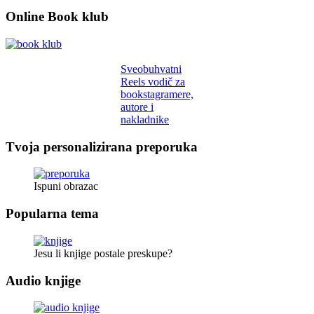
Online Book klub
Sveobuhvatni
Reels vodič za
bookstagramere,
autore i
nakladnike
Tvoja personalizirana preporuka
Ispuni obrazac
Popularna tema
Jesu li knjige postale preskupe?
Audio knjige