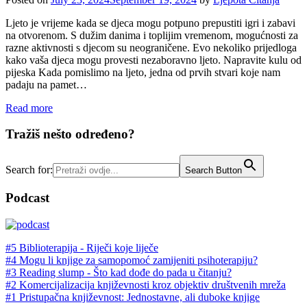
Ljeto je vrijeme kada se djeca mogu potpuno prepustiti igri i zabavi
na otvorenom. S dužim danima i toplijim vremenom, mogućnosti za
razne aktivnosti s djecom su neograničene. Evo nekoliko prijedloga
kako vaša djeca mogu provesti nezaboravno ljeto. Napravite kulu od
pijeska Kada pomislimo na ljeto, jedna od prvih stvari koje nam
padaju na pamet…
Read more
Tražiš nešto određeno?
Search for:
Search Button
Podcast
#5 Biblioterapija - Riječi koje liječe
#4 Mogu li knjige za samopomoć zamijeniti psihoterapiju?
#3 Reading slump - Što kad dođe do pada u čitanju?
#2 Komercijalizacija književnosti kroz objektiv društvenih mreža
#1 Pristupačna književnost: Jednostavne, ali duboke knjige