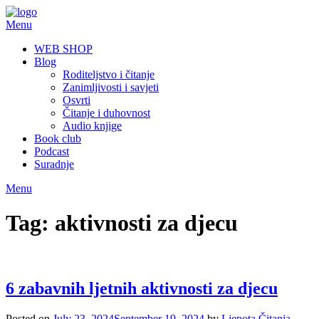
Skip
to
Menu
content
WEB SHOP
Blog
Roditeljstvo i čitanje
Zanimljivosti i savjeti
Osvrti
Čitanje i duhovnost
Audio knjige
Book club
Podcast
Suradnje
Menu
Tag:
aktivnosti za djecu
6 zabavnih ljetnih aktivnosti za djecu
Posted on
July 23, 2024
September 19, 2024
by
Ljepota Čitanja