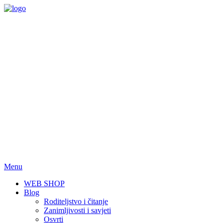
Skip
to
content
Menu
WEB SHOP
Blog
Roditeljstvo i čitanje
Zanimljivosti i savjeti
Osvrti