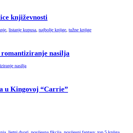
ice književnosti
anje
,
listanje kupusa
,
najbolje knjige
,
tužne knjige
 romantiziranje nasilja
ziranje nasilja
lja u Kingovoj “Carrie”
anja
,
ljetni dvori
,
povijesna fikcija
,
povijesni fantasy
,
top 5 knjiga