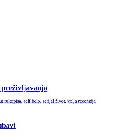
i preživljavanja
ut rukopisa
,
self help
,
serijal život
,
volja recenzija
ubavi