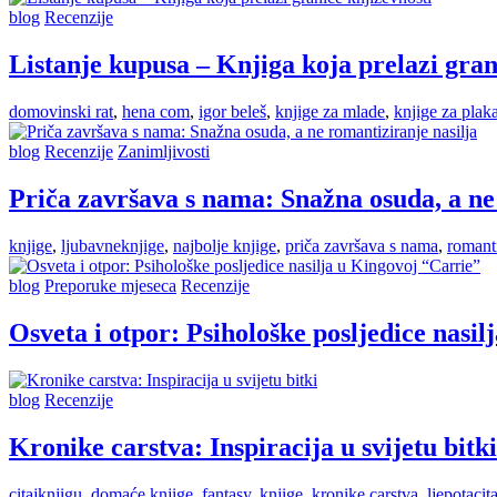
blog
Recenzije
Listanje kupusa – Knjiga koja prelazi gran
domovinski rat
,
hena com
,
igor beleš
,
knjige za mlade
,
knjige za plak
blog
Recenzije
Zanimljivosti
Priča završava s nama: Snažna osuda, a ne
knjige
,
ljubavneknjige
,
najbolje knjige
,
priča završava s nama
,
romanti
blog
Preporuke mjeseca
Recenzije
Osveta i otpor: Psihološke posljedice nasi
blog
Recenzije
Kronike carstva: Inspiracija u svijetu bitki
citajknjigu
,
domaće knjige
,
fantasy
,
knjige
,
kronike carstva
,
ljepotacit