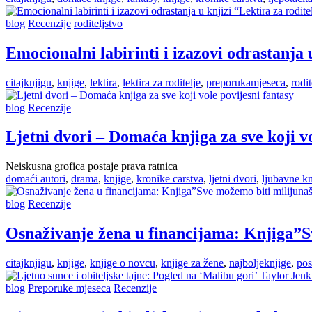
blog
Recenzije
roditeljstvo
Emocionalni labirinti i izazovi odrastanja u
citajknjigu
,
knjige
,
lektira
,
lektira za roditelje
,
preporukamjeseca
,
rodit
blog
Recenzije
Ljetni dvori – Domaća knjiga za sve koji vo
Neiskusna grofica postaje prava ratnica
domaći autori
,
drama
,
knjige
,
kronike carstva
,
ljetni dvori
,
ljubavne kn
blog
Recenzije
Osnaživanje žena u financijama: Knjiga”S
citajknjigu
,
knjige
,
knjige o novcu
,
knjige za žene
,
najboljeknjige
,
pos
blog
Preporuke mjeseca
Recenzije