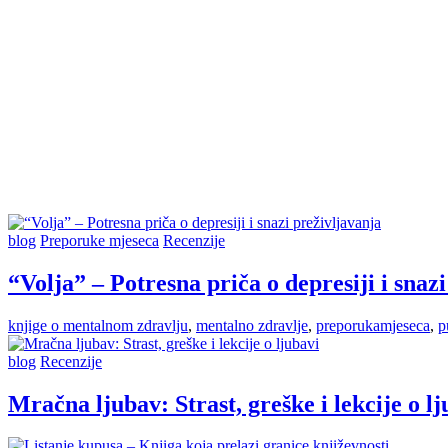
blog
Preporuke mjeseca
Recenzije
“Volja” – Potresna priča o depresiji i snaz
knjige o mentalnom zdravlju
,
mentalno zdravlje
,
preporukamjeseca
,
p
blog
Recenzije
Mračna ljubav: Strast, greške i lekcije o lj