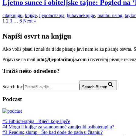
Ljetno sunce i obiteljske tajne: Pogled na 
citajknjigu
,
knjige
,
ljepotacitanja
,
ljubavneknjige
,
malibu rising
,
taylor
1
2
3
…
6
Next »
Napiši osvrt na knjigu
Ako voliš pisati i znaš da ti ide pisanje javi nam se za pisanje osvrta.
Prijavi se na mail
info@ljepotacitanja.com
i rezerviraj pisanje rece
Tražiš nešto određeno?
Search for:
Search Button
Podcast
#5 Biblioterapija - Riječi koje liječe
#4 Mogu li knjige za samopomoć zamijeniti psihoterapiju?
#3 Reading slump - Što kad dođe do pada u čitanju?