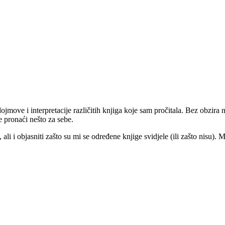
jmove i interpretacije različitih knjiga koje sam pročitala. Bez obzira na
te pronaći nešto za sebe.
ali i objasniti zašto su mi se određene knjige svidjele (ili zašto nisu). 