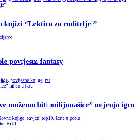
 knjizi “Lektira za roditelje'”
eljstvo
le povijesni fantasy
jige
,
povijesne knjige
,
rat
ve možemo biti milijunašice” mijenja igru
lovne knjige
,
savjeti
,
top10
,
žene u poslu