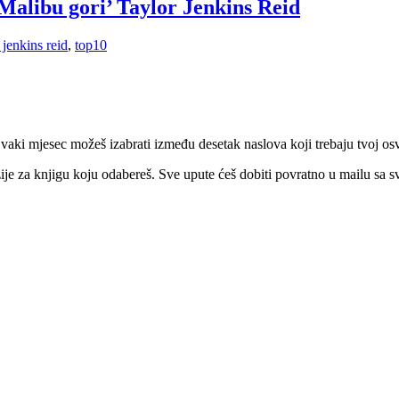
‘Malibu gori’ Taylor Jenkins Reid
 jenkins reid
,
top10
 Svaki mjesec možeš izabrati između desetak naslova koji trebaju tvoj osv
nzije za knjigu koju odabereš. Sve upute ćeš dobiti povratno u mailu sa