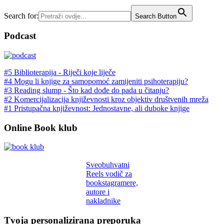
Search for:
Search Button
Podcast
#5 Biblioterapija - Riječi koje liječe
#4 Mogu li knjige za samopomoć zamijeniti psihoterapiju?
#3 Reading slump - Što kad dođe do pada u čitanju?
#2 Komercijalizacija književnosti kroz objektiv društvenih mreža
#1 Pristupačna književnost: Jednostavne, ali duboke knjige
Online Book klub
Sveobuhvatni
Reels vodič za
bookstagramere,
autore i
nakladnike
Tvoja personalizirana preporuka