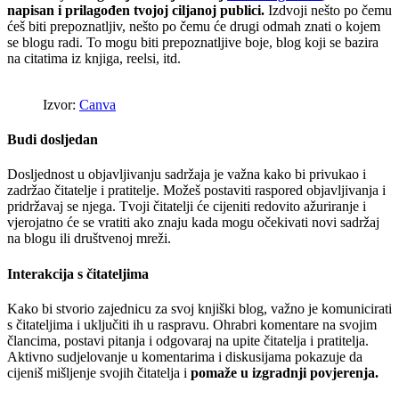
napisan i prilagođen tvojoj ciljanoj publici.
Izdvoji nešto po čemu
ćeš biti prepoznatljiv, nešto po čemu će drugi odmah znati o kojem
se blogu radi. To mogu biti prepoznatljive boje, blog koji se bazira
na citatima iz knjiga, reelsi, itd.
Izvor:
Canva
Budi dosljedan
Dosljednost u objavljivanju sadržaja je važna kako bi privukao i
zadržao čitatelje i pratitelje. Možeš postaviti raspored objavljivanja i
pridržavaj se njega. Tvoji čitatelji će cijeniti redovito ažuriranje i
vjerojatno će se vratiti ako znaju kada mogu očekivati novi sadržaj
na blogu ili društvenoj mreži.
Interakcija s čitateljima
Kako bi stvorio zajednicu za svoj knjiški blog, važno je komunicirati
s čitateljima i uključiti ih u raspravu. Ohrabri komentare na svojim
člancima, postavi pitanja i odgovaraj na upite čitatelja i pratitelja.
Aktivno sudjelovanje u komentarima i diskusijama pokazuje da
cijeniš mišljenje svojih čitatelja i
pomaže u izgradnji povjerenja.