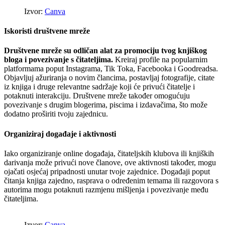
Izvor:
Canva
Iskoristi društvene mreže
Društvene mreže su odličan alat za promociju tvog knjiškog
bloga i povezivanje s čitateljima.
Kreiraj profile na popularnim
platformama poput Instagrama, Tik Toka, Facebooka i Goodreadsa.
Objavljuj ažuriranja o novim člancima, postavljaj fotografije, citate
iz knjiga i druge relevantne sadržaje koji će privući čitatelje i
potaknuti interakciju. Društvene mreže također omogućuju
povezivanje s drugim blogerima, piscima i izdavačima, što može
dodatno proširiti tvoju zajednicu.
Organiziraj događaje i aktivnosti
Iako organiziranje online događaja, čitateljskih klubova ili knjiških
darivanja može privući nove članove, ove aktivnosti također, mogu
ojačati osjećaj pripadnosti unutar tvoje zajednice. Događaji poput
čitanja knjiga zajedno, rasprava o određenim temama ili razgovora s
autorima mogu potaknuti razmjenu mišljenja i povezivanje među
čitateljima.
Izvor:
Canva