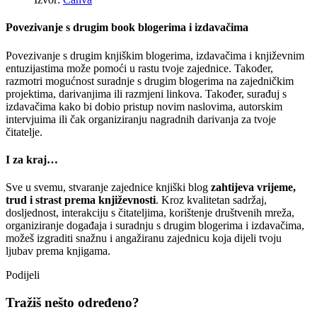
Povezivanje s drugim book blogerima i izdavačima
Povezivanje s drugim knjiškim blogerima, izdavačima i književnim
entuzijastima može pomoći u rastu tvoje zajednice. Također,
razmotri mogućnost suradnje s drugim blogerima na zajedničkim
projektima, darivanjima ili razmjeni linkova. Također, surađuj s
izdavačima kako bi dobio pristup novim naslovima, autorskim
intervjuima ili čak organiziranju nagradnih darivanja za tvoje
čitatelje.
I za kraj…
Sve u svemu, stvaranje zajednice knjiški blog
zahtijeva vrijeme,
trud i strast prema književnosti
. Kroz kvalitetan sadržaj,
dosljednost, interakciju s čitateljima, korištenje društvenih mreža,
organiziranje događaja i suradnju s drugim blogerima i izdavačima,
možeš izgraditi snažnu i angažiranu zajednicu koja dijeli tvoju
ljubav prema knjigama.
Podijeli
Tražiš nešto određeno?