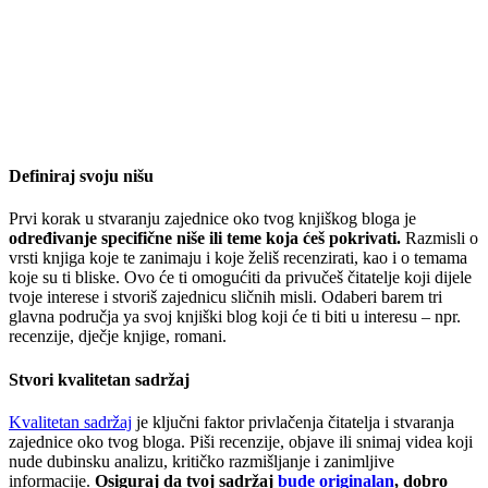
Definiraj svoju nišu
Prvi korak u stvaranju zajednice oko tvog knjiškog bloga je
određivanje specifične niše ili teme koja ćeš pokrivati.
Razmisli o
vrsti knjiga koje te zanimaju i koje želiš recenzirati, kao i o temama
koje su ti bliske. Ovo će ti omogućiti da privučeš čitatelje koji dijele
tvoje interese i stvoriš zajednicu sličnih misli. Odaberi barem tri
glavna područja ya svoj knjiški blog koji će ti biti u interesu – npr.
recenzije, dječje knjige, romani.
Stvori kvalitetan sadržaj
Kvalitetan sadržaj
je ključni faktor privlačenja čitatelja i stvaranja
zajednice oko tvog bloga. Piši recenzije, objave ili snimaj videa koji
nude dubinsku analizu, kritičko razmišljanje i zanimljive
informacije.
Osiguraj da tvoj sadržaj
bude originalan
, dobro