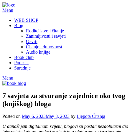
Skip
to
Menu
content
WEB SHOP
Blog
Roditeljstvo i čitanje
Zanimljivosti i savjeti
Osvrti
Čitanje i duhovnost
Audio knjige
Book club
Podcast
Suradnje
Menu
7 savjeta za stvaranje zajednice oko tvog
(knjiškog) bloga
Posted on
May 6, 2023
May 8, 2023
by
Ljepota Čitanja
U današnjem digitalnom svijetu, blogovi su postali nezaobilazni dio
internetske kulture, nudeći korisnicima platformu za izražavanje